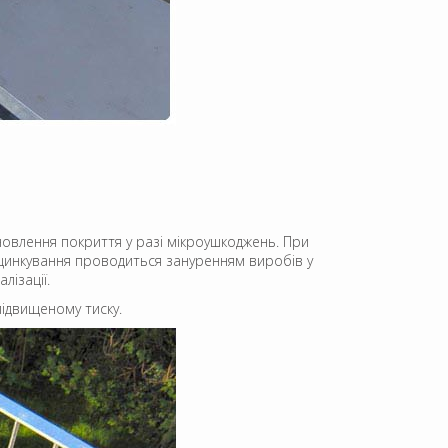
дновлення покриття у разі мікроушкоджень. При
 цинкування проводиться зануренням виробів у
ізації.
підвищеному тиску.