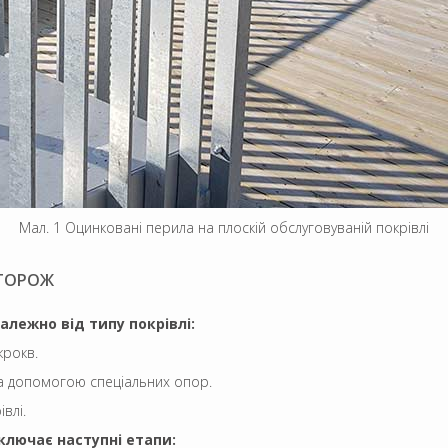
Мал. 1 Оцинковані перила на плоскій обслуговуваній покрівлі
ГОРОЖ
лежно від типу покрівлі:
крокв.
за допомогою спеціальних опор.
влі.
лючає наступні етапи: