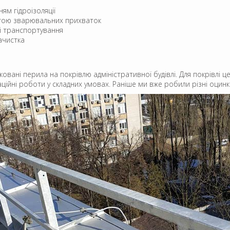
ям гідроізоляції
огою зварювальних прихваток
ті транспортування
ачистка
ані перила на покрівлю адміністративної будівлі. Для покрівлі ц
ційні роботи у складних умовах. Раніше ми вже робили різні оцин