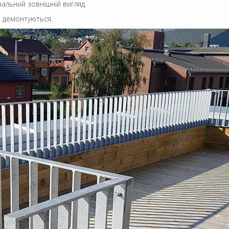
нальний зовнішній вигляд.
і демонтуються.