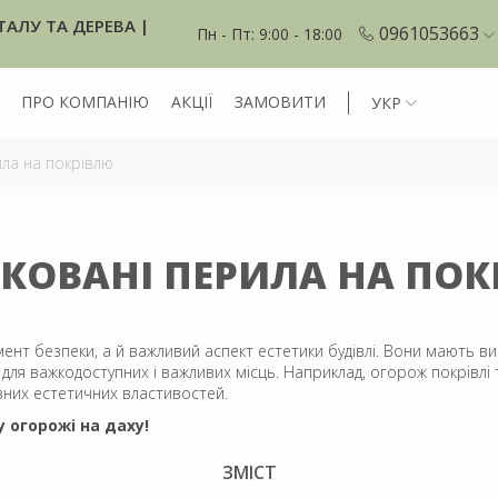
ТАЛУ ТА ДЕРЕВА |
0961053663
Пн - Пт: 9:00 - 18:00
ПРО КОМПАНІЮ
АКЦІЇ
ЗАМОВИТИ
УКР
ла на покрівлю
КОВАНІ ПЕРИЛА НА ПОК
мент безпеки, а й важливий аспект естетики будівлі. Вони мають ви
 для важкодоступних і важливих місць. Наприклад, огорож покрівл
них естетичних властивостей.
 огорожі на даху!
ЗМІСТ