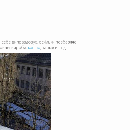
е себе виправдовує, оскільки позбавляє
ковані вироби:
кашпо
, каркаси і т.д.