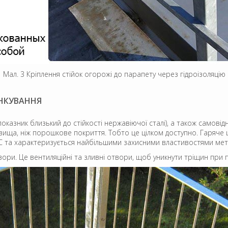
Мал. 3 Кріплення стійок огорожі до парапету через гідроізоляцію
НКУВАННЯ
показник близький до стійкості нержавіючої сталі), а також самові
 вища, ніж порошкове покриття. Тобто це цілком доступно. Гаряче
C та характеризується найбільшими захисними властивостями метал
ори. Це вентиляційні та зливні отвори, щоб уникнути тріщин при 