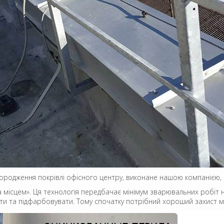
ородження покрівлі офісного центру, виконане нашою компанією, 
а місцем». Ця технологія передбачає мінімум зварювальних робіт на
и та підфарбовувати. Тому спочатку потрібний хороший захист мет