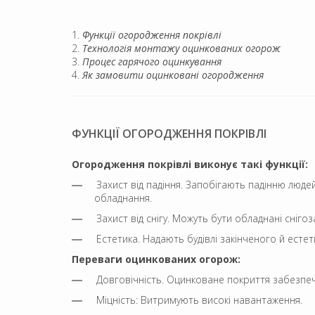
Функції огородження покрівлі
Технологія монтажу оцинкованих огорож
Процес гарячого оцинкування
Як замовити оцинковані огородження
ФУНКЦІЇ ОГОРОДЖЕННЯ ПОКРІВЛІ
Огородження покрівлі виконує такі функції:
Захист від падіння. Запобігають падінню люд
обладнання.
Захист від снігу. Можуть бути обладнані сніго
Естетика. Надають будівлі закінченого й естет
Переваги оцинкованих огорож:
Довговічність. Оцинковане покриття забезпечу
Міцність: Витримують високі навантаження.