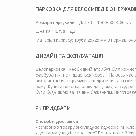
ПАРКОВКА ДЛЯ ВЕЛОСИПЕДІВ З НЕРЖАВІ
Розміри паркування: Д/Ш/В – 1500/500/500 мм
Ціна за 1 шт. з ПДВ
Матеріал каркасу: труба 25х25 мм з нержавіючої
ДИЗАЙН ТА ЕКСПЛУАТАЦІЯ
Велопарковка - необхідний атрибут біля кожног
фарбування, не піддається корозії. На весь час
використання, отримують подряпини та сколи. У
раму. Купити велопарковку для дому, офісу, ре
бути будь-якою за Вашим бажанням. Виготовлен
ЯК ПРИДБАТИ
Способи доставки:
- самовивіз товару зі складу за адресою: м. Київ
- доставка у відділення Нової Пошти по всій Укр