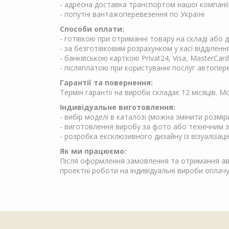
- адресна доставка транспортом нашої компанії
- попутні вантажоперевезення по Україні
Способи оплати:
- готівкою при отриманні товару на складі або
- за безготівковим розрахунком у касі відділен
- банківською карткою Privat24, Visa, MasterCard
- післяплатою при користуванні послуг автопер
Гарантії та повернення:
Термін гарантії на вироби складає 12 місяців. 
Індивідуальне виготовлення:
- вибір моделі в каталозі (можна змінити розмір
- виготовлення виробу за фото або технічним 
- розробка ексклюзивного дизайну із візуалізаці
Як ми працюємо:
Після оформлення замовлення та отримання аван
проектні роботи на індивідуальні вироби опла