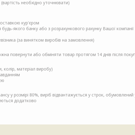
 (вартість необхідно уточнювати)
 доставкою кур'єром
ня будь-якого банку або з розрахункового рахунку Вашої компанії
евізника (за винятком виробів на замовлення)
Можна повернути або обміняти товар протягом 14 днів після поку
и, колір, матеріал виробу)
завданням
єю
су у розмірі 80%, виріб відвантажується у строк, обумовлений у
чуються додатково