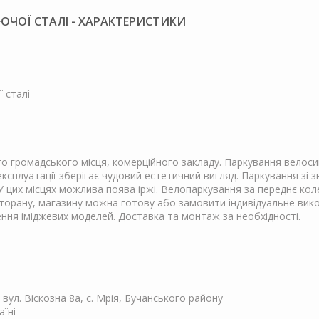
ЮЧОЇ СТАЛІ - ХАРАКТЕРИСТИКИ
 сталі
о громадського місця, комерційного закладу. Паркування велосип
 експлуатації зберігає чудовий естетичний вигляд. Паркування зі 
 цих місцях можлива поява іржі. Велопаркування за переднє ко
сторану, магазину можна готову або замовити індивідуальне вико
ня іміджевих моделей. Доставка та монтаж за необхідності.
, вул. Віскозна 8а, с. Мрія, Бучанського району
аїні