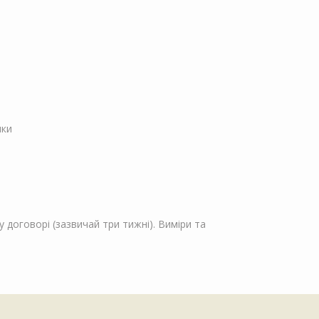
пки
 договорі (зазвичай три тижні). Виміри та