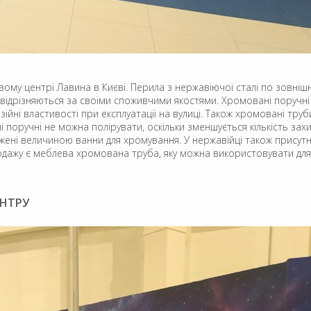
овому центрі Лавина в Києві. Перила з нержавіючої сталі по зовніш
о відрізняються за своїми споживчими якостями. Хромовані поручн
йні властивості при експлуатації на вулиці. Також хромовані труб
і поручні не можна полірувати, оскільки зменшується кількість з
жені величиною ванни для хромування. У нержавійці також присутній
родажу є меблева хромована труба, яку можна використовувати для 
ЕНТРУ