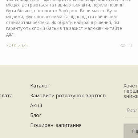
місцях, де граються та навчаються діти, перила повинні
бути більше, ніж просто бар'єром. Вони мають бути
міцними, функціональними та відповідати найвищим
стандартам безпеки. Як обрати найкращі рішення, які
гарантують спокій батьків та захист малюків? Читайте
далі.
30.04.2025
- 0
Каталог
Хочет
перши
плата
Замовити розрахунок вартості
знижк
Акції
Блог
Поширені запитання
Пі