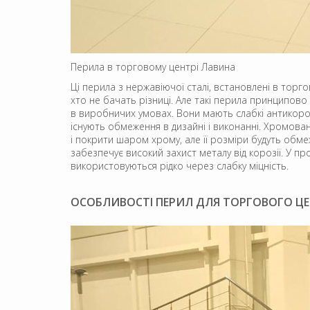
Перила в торговому центрі Лавина
Ці перила з нержавіючої сталі, встановлені в торг
хто не бачать різниці. Але такі перила принципов
в виробничих умовах. Вони мають слабкі антикорозі
існують обмеження в дизайні і виконанні. Хромован
і покрити шаром хрому, але її розміри будуть обме
забезпечує високий захист металу від корозії. У п
використовуються рідко через слабку міцність.
ОСОБЛИВОСТІ ПЕРИЛ ДЛЯ ТОРГОВОГО Ц