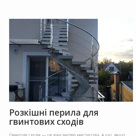
Розкішні перила для
гвинтових сходів
Гвинтові сходи — це вже витвір мистецтва. А що, якщо