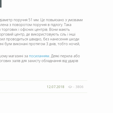
а діаметр поручня 51 мм. Це повьязано з умовами
блена з поворотом поручня в підлогу. Така
я торгових і офісних центрів. Вони мають
рговий центр, де використовують сіль і інші
перил проводиться швидко, без нанесення шкоди
ні були виконані протягом 3 днів, тобто ночей,
ашому магазині за
посиланням
. Деякі перила або
ргових залів для захисту обладнання від ударів
12.07.2018
- 3806