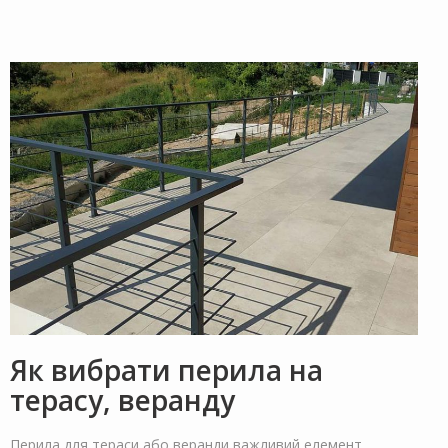
Як вибрати перила на
терасу, веранду
Перила для тераси або веранди важливий елемент