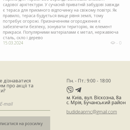
садової архітектури. У сучасній приватній забудові завжди
є тераса для приємного відпочинку на свіжому повітрі. Як
правило, тераса будується вище рівня землі, тому
потребує огорожі. Призначенням огородження є
забезпечити безпеку, зонувати територію, як елемент
прикраси. Популярними матеріалами є метал, нержавіюча
сталь, скло і дерево
15.03.2024
- 0
е дізнаватися
Пн. - Пт.: 9:00 - 18:00
м про акції та
и?
м. Київ, вул. Віскозна, 8а
с. Мрія, Бучанський район
budideaprnc@gmail.com
дписатися на розсилку