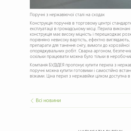
Поручні з нержавіючої сталі на сходах
Конструкція поручнів в торговому центрі стандартн
експлуатації в громадському місці. Перила виконан
конструкція має високу міцність і перешкоджає роз
порівняно невисоку вартість, ефектно виглядають, 
препарати для танення снігу, вимоги до корозійної
опоряджувальних робіт. Сварка аргоном, безпечніше
оскільки працювати можна було тільки в неробочий
Компанія БУДІДЕЯ пропонує купити перила з нержав
поручні можна купити готовими і самостійно вста
візками. Ціна перил з нержавійки цілком доступна в
Всі новини