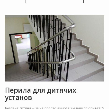
Перила для дитячих
установ
Безпека дитини – це не просто вимога, це наш пріоритет. У