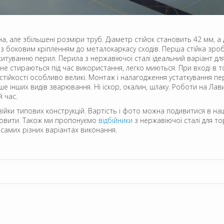
а, але збільшені розміри труб. Діаметр стійок становить 42 мм, 
і з боковим кріпленням до металокаркасу сходів. Перша стійка зро
хитуванню перил. Перила з нержавіючої сталі ідеальний варіант дл
не стираються під час використання, легко миються. При вході в то
 стійкості особливо великі. Монтаж і налагодження устаткування 
 інших видів зварювання. Ні іскор, окалин, шлаку. Роботи на Лави
 час.
ійки типових конструкцій. Вартість і фото можна подивитися в н
новити. Також ми пропонуємо
відбійники
з нержавіючої сталі для то
 самих різних варіантах виконання.