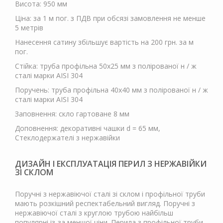
Висота: 950 мм
Ціна: за 1 м пог. з ПДВ при обсязі замовлення не менше
5 метрів
Нанесення сатину збільшує вартість на 200 грн. за м
пог.
Стійка: труба профільна 50х25 мм з полірованої н / ж
сталі марки AISI 304
Поручень: труба профільна 40х40 мм з полірованої н / ж
сталі марки AISI 304
Заповнення: скло гартоване 8 мм
Доповнення: декоративні чашки d = 65 мм,
Стеклодержателі з нержавійки
ДИЗАЙН І ЕКСПЛУАТАЦІЯ ПЕРИЛ З НЕРЖАВІЙКИ
ЗІ СКЛОМ
Поручні з нержавіючої сталі зі склом і профільної труби
мають розкішний респектабельний вигляд. Поручні з
нержавіючої сталі з круглою трубою найбільш
популярні із-за меншої ціни. Перила з профільної труби