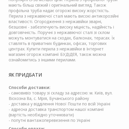
мають більш свіжий і оригінальний вигляд. Також
профільна труба надає огорожі високу жорсткість.
Перила з нержавіючої сталі мають високі антикорозійні
властивості. Огородження з нержавійки зварні,
безшовні - забезпечують високу міцність, надійність і
довговічність. Поручні з нержавіючої сталі зі склом
можуть монтуватися на сходах, балконах, терасах. Їх
ставлять в приватних будинках, офісах, торгових
центрах. Купити перила з нержавійки в Інтернет
магазині огорож компанії БУДІДЕЯ, також можна
ознайомитись з іншими перилами.
ЯК ПРИДБАТИ
Способи доставки:
- самовивіз товару зі складу за адресою: м. Київ, вул.
Віскозна 8а, с. Мрія, Бучанського району
- доставка у відділення Нової Пошти по всій Україні
- адресна доставка транспортом нашої компанії
(вартість необхідно уточнювати)
- попутні вантажоперевезення по Україні
Способи оплати: