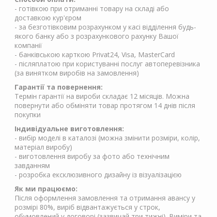
- готівкою при отриманні товару на складі або
доставкою кур'єром
- за безготівковим розрахунком у касі відділення будь-
якого банку або з розрахункового рахунку Вашої
компанії
- банківською карткою Privat24, Visa, MasterCard
- післяплатою при користуванні послуг автоперевізника
(за винятком виробів на замовлення)
Гарантії та повернення:
Термін гарантії на вироби складає 12 місяців. Можна
повернути або обміняти товар протягом 14 днів після
покупки
Індивідуальне виготовлення:
- вибір моделі в каталозі (можна змінити розміри, колір,
матеріал виробу)
- виготовлення виробу за фото або технічним
завданням
- розробка ексклюзивного дизайну із візуалізацією
Як ми працюємо:
Після оформлення замовлення та отримання авансу у
розмірі 80%, виріб відвантажується у строк,
обумовлений у договорі (зазвичай три тижні). Виміри та