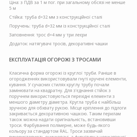
Ціна: з ПДВ за 1 м пог. при загальному обсязі не менше
5 м
Стійка: труба d=32 мм з конструкційної сталі
Поручень: труба d=32 мм із конструкційної сталі
Заповнення: трос d=4 мм у три леєри
Додаток: натягувачі тросів, декоративні чашки
ЕКСПЛУАТАЦІЯ ОГОРОЖІ З ТРОСАМИ
Класична форма огорожі із круглої труби. Раніше в
огородженнях використовували гнуті кручені елементи,
кування. У сучасних стилях круглу трубу почали
замінювати на квадратну. Для з'єднання стійок з
поручнем використовуються перехідні елементи з
меншого діаметру діаметра. Кругла труба є найбільш
зручною для обхвату рукою. Місце кріплення до підлоги
закривається декоративною чашкою. Таким перилам
також можна надати оригінальність, встановивши
троси. Фарбування полімерне, може будь-якого
кольору за стандартом RAL. Троси зазвичай
використовують оцинковані, а фурнітуру з нержавіючої