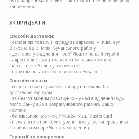
бути найрізноманітнішим. Також можна змінити рисунок
заповнення.
ЯК ПРИДБАТИ
Способи доставки:
- самовивіз товару зі складу за адресою: м. Київ, вул.
Віскозна 8а, с. Мрія, Бучанського району
- доставка у відділення Нової Пошти по всій Україні
- адресна доставка транспортом нашої компанії
(вартість необхідно уточнювати)
- попутні вантажоперевезення по Україні
Способи оплати:
- готівкою при отриманні товару на складі або
доставкою кур'єром
- за безготівковим розрахунком у касі відділення будь-
якого банку або з розрахункового рахунку Вашої
компанії
- банківською карткою Privat24, Visa, MasterCard
- післяплатою при користуванні послуг автоперевізника
(за винятком виробів на замовлення)
Гарантії та повернення: