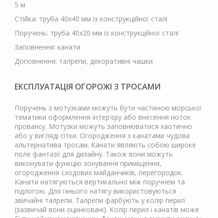
5 м
Стійка: труба 40х40 мм із конструкційної сталі
Поручень: труба 40х20 мм із конструкційної сталі
Заповнення: канати
Доповнення: талрепи, декоративні чашки
ЕКСПЛУАТАЦІЯ ОГОРОЖІ З ТРОСАМИ
Поручень з мотузками можуть бути частиною морської
тематики оформлення інтер'єру або внесення ноток
провансу. Мотузки можуть заповнюватися хаотично
або у вигляді сітки. Огородження з канатами чудова
альтернатива тросам. Канати являють собою широке
поле фантазії для дизайну. Також вони можуть
виконувати функцію зонування приміщення,
огородження сходових майданчиків, перегородок.
Канати натягуються вертикально між поручнем та
підлогою. Для їхнього натягу використовуються
звичайні талрепи. Талрепи фарбують у колір перил
(зазвичай вони оцинковані). Колір перил і канатів може