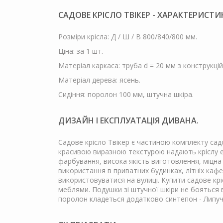
САДОВЕ КРІСЛО ТВІКЕР - ХАРАКТЕРИСТИ
Розміри крісла: Д / Ш / В 800/840/800 мм.
Ціна: за 1 шт.
Матеріал каркаса: труба d = 20 мм з конструкційн
Матеріал дерева: ясень.
Сидіння: поролон 100 мм, штучна шкіра.
ДИЗАЙН І ЕКСПЛУАТАЦІЯ ДИВАНА.
Садове крісло Твікер є частиною комплекту садо
красивою виразною текстурою надають кріслу ел
фарбування, висока якість виготовлення, міцна к
використання в приватних будинках, літніх кафе,
використовуватися на вулиці. Купити садове к
меблями. Подушки зі штучної шкіри не бояться 
поролон кладеться додатково синтепон - Липучки 