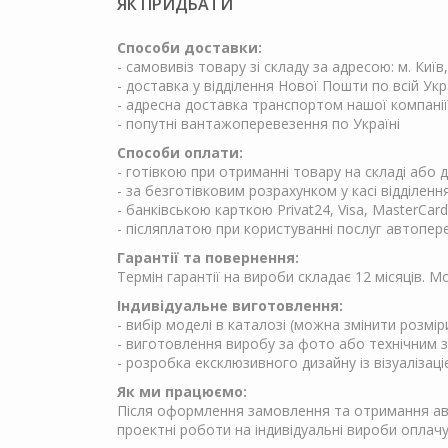
ЯК ПРИДБАТИ
Способи доставки:
- самовивіз товару зі складу за адресою: м. Київ
- доставка у відділення Нової Пошти по всій Укр
- адресна доставка транспортом нашої компанії
- попутні вантажоперевезення по Україні
Способи оплати:
- готівкою при отриманні товару на складі або
- за безготівковим розрахунком у касі відділен
- банківською карткою Privat24, Visa, MasterCard
- післяплатою при користуванні послуг автопер
Гарантії та повернення:
Термін гарантії на вироби складає 12 місяців. 
Індивідуальне виготовлення:
- вибір моделі в каталозі (можна змінити розмір
- виготовлення виробу за фото або технічним 
- розробка ексклюзивного дизайну із візуалізаці
Як ми працюємо:
Після оформлення замовлення та отримання аван
проектні роботи на індивідуальні вироби опла