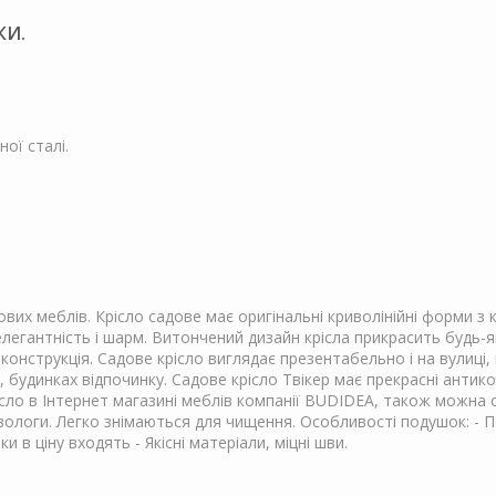
КИ.
ої сталі.
вих меблів. Крісло садове має оригінальні криволінійні форми з к
егантність і шарм. Витончений дизайн крісла прикрасить будь-як
онструкція. Садове крісло виглядає презентабельно і на вулиці, 
 будинках відпочинку. Садове крісло Твікер має прекрасні антикор
рісло в Інтернет магазині меблів компанії BUDIDEA, також можн
вологи. Легко знімаються для чищення. Особливості подушок: - 
в ціну входять - Якісні матеріали, міцні шви.