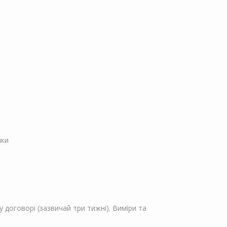
пки
 договорі (зазвичай три тижні). Виміри та