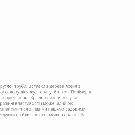
руглої труби. Вставки з дерева ясеня з
у садову ділянку, терасу, балкон. Полімерне
і в приміщенні. Крісло призначене для
озійні властивості і може цілий рік
а ознайомитися з іншими нашими садовими
Подушки на блискавках - можна прати - На