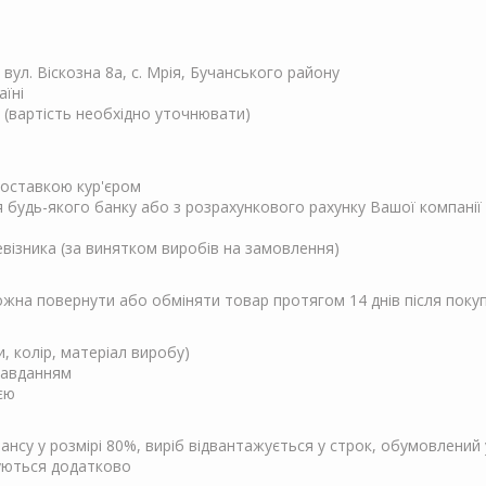
, вул. Віскозна 8а, с. Мрія, Бучанського району
аїні
 (вартість необхідно уточнювати)
 доставкою кур'єром
ня будь-якого банку або з розрахункового рахунку Вашої компанії
евізника (за винятком виробів на замовлення)
Можна повернути або обміняти товар протягом 14 днів після поку
и, колір, матеріал виробу)
завданням
єю
су у розмірі 80%, виріб відвантажується у строк, обумовлений у
чуються додатково