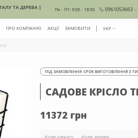
ТАЛУ ТА ДЕРЕВА |
0961053663
Пн - Пт: 9:00 - 18:00
ПРО КОМПАНІЮ
АКЦІЇ
ЗАМОВИТИ
УКР
ікер
ПІД ЗАМОВЛЕННЯ. СРОК ВИГОТОВЛЕННЯ 3 ТИ
САДОВЕ КРІСЛО Т
11372 грн
Колір каркасу
Колір дерева