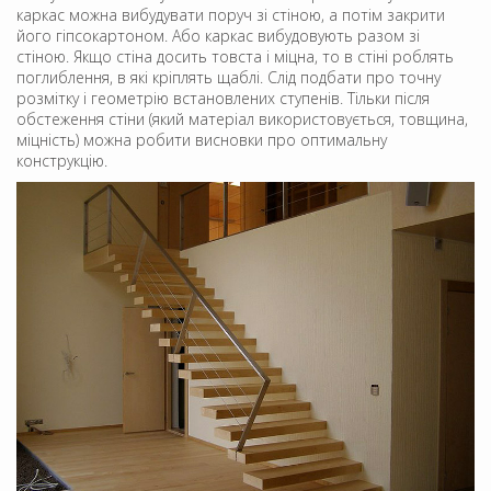
каркас можна вибудувати поруч зі стіною, а потім закрити
його гіпсокартоном. Або каркас вибудовують разом зі
стіною. Якщо стіна досить товста і міцна, то в стіні роблять
поглиблення, в які кріплять щаблі. Слід подбати про точну
розмітку і геометрію встановлених ступенів. Тільки після
обстеження стіни (який матеріал використовується, товщина,
міцність) можна робити висновки про оптимальну
конструкцію.