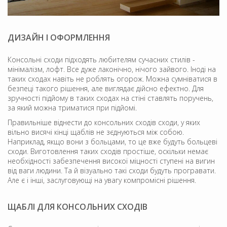
ДИЗАЙН І ОФОРМЛЕННЯ
Консольні сходи підходять любителям сучасних стилів -
мінімалізм, лофт. Все дуже лаконічно, нічого зайвого. Іноді на
таких сходах навіть не роблять огорож. Можна сумніватися в
безпеці такого рішення, але виглядає дійсно ефектно. Для
зручності підйому в таких сходах на стіні ставлять поручень,
за який можна триматися при підйомі.
Правильніше віднести до консольних сходів сходи, у яких
вільно висячі кінці щаблів не зєднуються між собою.
Наприклад, якщо вони з больцами, то це вже будуть больцеві
сходи. Виготовлення таких сходів простіше, оскільки немає
необхідності забезпечення високої міцності ступені на вигин
від ваги людини. Та й візуально такі сходи будуть програвати.
Але є і інші, заслуговующі на увагу компромісні рішення.
ЩАБЛІ ДЛЯ КОНСОЛЬНИХ СХОДІВ