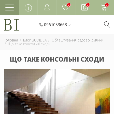
0
0
0
0961053663
Головна
Блог BUDIDEA
Облаштування садової ділянки
Що таке консольні сходи
ЩО ТАКЕ КОНСОЛЬНІ СХОДИ