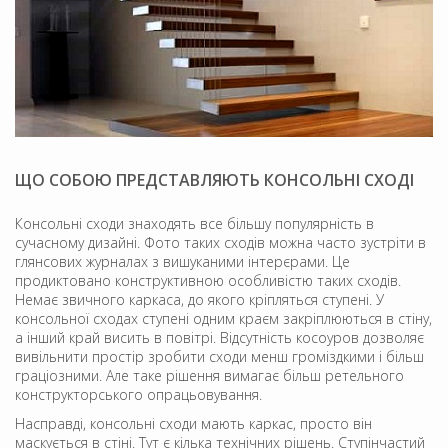
ЩО СОБОЮ ПРЕДСТАВЛЯЮТЬ КОНСОЛЬНІ СХОДІ
Консольні сходи знаходять все більшу популярність в
сучасному дизайні. Фото таких сходів можна часто зустріти в
глянсових журналах з вишуканими інтерєрами. Це
продиктовано конструктивною особливістю таких сходів.
Немає звичного каркаса, до якого кріпляться ступені. У
консольної сходах ступені одним краєм закріплюються в стіну,
а інший край висить в повітрі. Відсутність косоуров дозволяє
вивільнити простір зробити сходи менш громіздкими і більш
граціозними. Але таке рішення вимагає більш ретельного
конструкторського опрацьовування.
Насправді, консольні сходи мають каркас, просто він
маскується в стіні. Тут є кілька технічних рішень. Ступінчастий