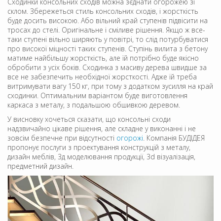
Сходинки консольних сходів можна зєднати огорожею зі
склом. Збережеться стиль консольних сходів, і жорсткість
буде досить високою. Або вільний край ступенів підвісити на
тросах до стелі. Оригінальне і сміливе рішення. Якщо ж все-
таки ступені вільно ширяють у повітрі, то слід потурбуватися
про високої міцності таких ступенів. Ступінь вилита з бетону
матиме найбільшу жорсткість, але їй потрібно буде якісно
обробити з усіх боків. Сходинка з масиву дерева швидше за
все не забезпечить необхідної жорсткості. Адже їй треба
витримувати вагу 150 кг, при тому з додатком зусилля на край
сходинки. Оптимальним варіантом буде виготовлення
каркаса з металу, з подальшою обшивкою деревом.
У висновку хочеться сказати, що консольні сходи
надзвичайно цікаве рішення, але складне у виконанні і не
зовсім безпечне при відсутності
огорожі
. Компанія БУДІДЕЯ
пропонує послуги з проектування конструкцій з металу,
дизайн меблів, 3д моделювання продукції, 3d візуалізація,
предметний дизайн.