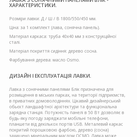
ЛАВКА З СОНЯЧНИМИ ПАНЕЛЯМИ БЛІК -
ХАРАКТЕРИСТИКИ.
Розміри лавки: Д / Ш / В 1800/550/450 мм.
Ціна: за 1 комплект (лава, сонячна панель).
Матеріал каркаса: труба 40х40 мм з конструкційної
сталі.
Матеріал покриття сидіння: дерево сосна.
Фарбування дерева: масло Osmo.
ДИЗАЙН І ЕКСПЛУАТАЦІЯ ЛАВКИ.
Лавка з сонячними панелями Блік призначена для
розміщення в міських парках, на території підприємств,
в приватних домоволодіннях. Цікавий дизайнерський
обьєкт ландшафтної архітектури та функціональна
зарядна станція. Потужність панелі в 50 Вт дозволяє в
будь-яку погоду заряджати мобільні телефони,
планшети від декількох портів USB. Металевий каркас
покритий порошковою фарбою, дерево (сосна)
захищено мінеральним маслом ОСМО. Лавка може