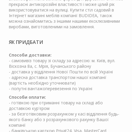
прекрасні антикорозійні властивості і може цілий рік
використовуватися на вулиці. Купити стіл садовий в
Інтернет магазині меблів компанії BUDIDEA, також
можна ознайомитись з іншими нашими ексклюзивними
виробами, виготовленими на замовлення.
ЯК ПРИДБАТИ
Способи доставки:
- самовивіз товару зі складу за адресою: м. Київ, вул.
Віскозна 8а, с. Мрія, Бучанського району
- доставка у відділення Нової Пошти по всій Україні
- адресна доставка транспортом нашої компанії
(вартість необхідно уточнювати)
- попутні вантажоперевезення по Україні
Способи оплати:
- готівкою при отриманні товару на складі або
доставкою кур'єром
- за безготівковим розрахунком у касі відділення будь-
якого банку або з розрахункового рахунку Вашої
компанії
- банківською карткою Privat24, Visa, MasterCard