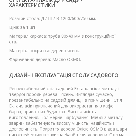
СТІЛ ЕКТА-КЛАСІК ДЛЯ САДУ -
ХАРАКТЕРИСТИКИ
Розміри стола: Д / Ш / В 1200/600/750 мм.
Ціна: за 1 шт.
Матеріал каркаса: труба 80х40 мм з конструкційної
сталі.
Матеріал покриття: дерево ясень.
Фарбування дерева: Масло OSMO.
ДИЗАЙН І ЕКСПЛУАТАЦІЯ СТОЛУ САДОВОГО
Респектабельний стіл садовий Екта-класік з металу і
твердої породи дерева - ясень. Виглядає сучасно,
презентабельно на садовій ділянці і в приміщенні. Стіл
Екта-класік призначений для використання в кафе,
барах, приватних будинках. Висока якість
виготовлення. Полімерне фарбування. Меблі з металу
зварні - забезпечують високу міцність, надійність і
довговічність. Покриття дерева Олією OSMO в два шари
високоефективна захисна фарба для деревини. Стіл має