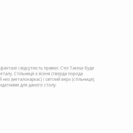
нтазії і відсутність правил. Стіл Такеші буде
еталу. Стільниця з ясеня (тверда порода
из (металокаркас) і світлий верх (стільниця).
ридатними для даного столу.