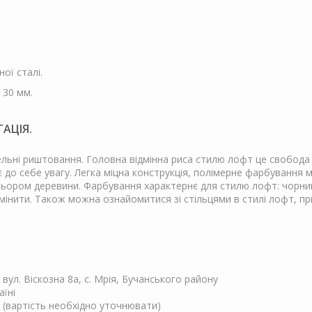
ої сталі.
 30 мм.
ТАЦІЯ.
льні риштовання. Головна відмінна риса стилю лофт це свобода фа
 до себе увагу. Легка міцна конструкція, полімерне фарбування м
ьором деревини. Фарбування характернє для стилю лофт: чорний н
змінити. Також можна ознайомитися зі стільцями в стилі лофт, п
, вул. Віскозна 8а, с. Мрія, Бучанського району
аїні
 (вартість необхідно уточнювати)