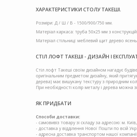
ХАРАКТЕРИСТИКИ СТОЛУ ТАКЕШІ.
Розміри: Д / Ш / В - 1500/900/750 мм.
Матеріал каркаса: труба 50х25 мм з конструкційн
Матеріал стільниці: меблевий щит дерево ясень
СТІЛ ЛОФТ ТАКЕШІ - ДИЗАЙН І ЕКСПЛУА
Стіл лофт Такеші своїм дизайном нагадує будіве
оригінальним предметом дизайну, який притягує
дерева) має вишукану текстуру з природним кол
При необхідності колір металу і дерева можна 
ЯК ПРИДБАТИ
Способи доставки:
- самовивіз товару зі складу за адресою: м. Київ
- доставка у відділення Нової Пошти по всій Укр
- адресна доставка транспортом нашої компанії