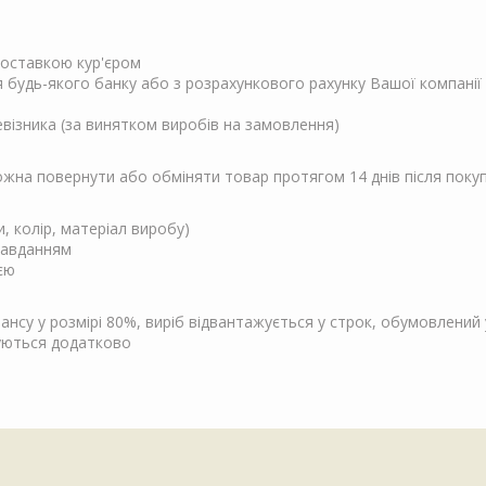
 доставкою кур'єром
ня будь-якого банку або з розрахункового рахунку Вашої компанії
евізника (за винятком виробів на замовлення)
Можна повернути або обміняти товар протягом 14 днів після поку
и, колір, матеріал виробу)
завданням
єю
су у розмірі 80%, виріб відвантажується у строк, обумовлений у
чуються додатково