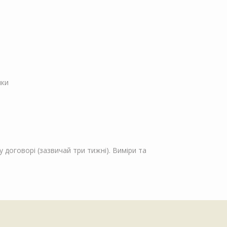
пки
 договорі (зазвичай три тижні). Виміри та