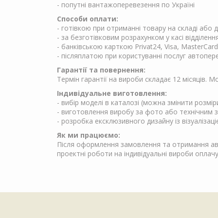
- попутні вантажоперевезення по Україні
Способи оплати:
- готівкою при отриманні товару на складі або
- за безготівковим розрахунком у касі відділен
- банківською карткою Privat24, Visa, MasterCard
- післяплатою при користуванні послуг автопер
Гарантії та повернення:
Термін гарантії на вироби складає 12 місяців. 
Індивідуальне виготовлення:
- вибір моделі в каталозі (можна змінити розмір
- виготовлення виробу за фото або технічним 
- розробка ексклюзивного дизайну із візуалізаці
Як ми працюємо:
Після оформлення замовлення та отримання аван
проектні роботи на індивідуальні вироби опла