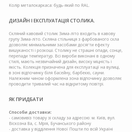
Колір металокаркаса: будь-який по RAL.
ДИЗАЙН І ЕКСПЛУАТАЦІЯ СТОЛИКА.
Скляний кавовий столик Зима-літо входить в кавову
групу Зима-літо. Скляна стільниця з фарбованого скла
дозволяє мінімальними засобами досягти ефекту
вишуканості і розкоші. Столику не страшні опади, сонце,
перепади температур. Всі вироби виконані в одному
стилі, мають незвичайний дизайн, високу міцність і
якість. Колекція призначена для експлуатації на вулиці,
в зоні відпочинку біля басейну, барбекю, сауни.
Належним чином оформлена зона відпочинку дозволяє
проводити тривалий час на відкритому повітрі.
ЯК ПРИДБАТИ
Способи доставки:
- самовивіз товару зі складу за адресою: м. Київ, вул.
Віскозна 8а, с. Мрія, Бучанського району
- доставка у відділення Нової Пошти по всій Україні