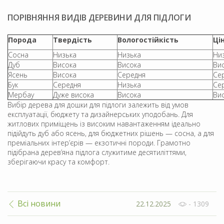
ПОРІВНЯННЯ ВИДІВ ДЕРЕВИНИ ДЛЯ ПІДЛОГИ
Порода
Твердість
Вологостійкість
Ці
Сосна
Низька
Низька
Ни
Дуб
Висока
Висока
Ви
Ясень
Висока
Середня
Се
Бук
Середня
Низька
Се
Мербау
Дуже висока
Висока
Ви
Вибір дерева для дошки для підлоги залежить від умов
експлуатації, бюджету та дизайнерських уподобань. Для
житлових приміщень із високим навантаженням ідеально
підійдуть дуб або ясень, для бюджетних рішень — сосна, а для
преміальних інтер’єрів — екзотичні породи. Грамотно
підібрана дерев’яна підлога служитиме десятиліттями,
зберігаючи красу та комфорт.
Всі новини
22.12.2025
- 1309