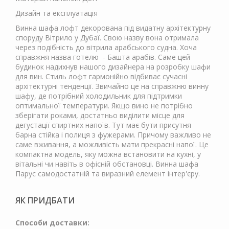
Дизайн та експлуатація
Винна шафа лофт декорована під видатну архітектурну
споруду Вітрило у Дубаї. Свою назву вона отримала
через подібність до вітрила арабського судна. Хоча
справжня назва готелю - Башта арабів. Саме цей
будинок надихнув нашого дизайнера на розробку шафи
для вин. Стиль лофт гармонійно відбиває сучасні
архітектурні тенденції. Звичайно це на справжню винну
шафу, де потрібний холодильник для підтримки
оптимальної температури. Якщо вино не потрібно
зберігати роками, достатньо виділити місце для
дегустації спиртних напоїв. Тут має бути присутня
барна стійка і полиця з фужерами. Причому важливо не
саме вживання, а можливість мати прекрасні напої. Це
компактна модель, яку можна встановити на кухні, у
вітальні чи навіть в офісній обстановці. Винна шафа
Парус самодостатній та виразний елемент інтер'єру.
ЯК ПРИДБАТИ
Способи доставки: