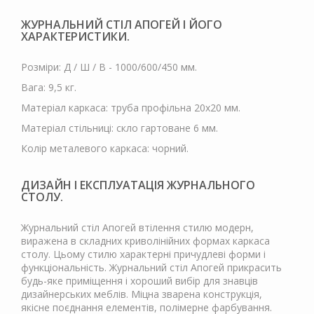
ЖУРНАЛЬНИЙ СТІЛ АПОГЕЙ І ЙОГО
ХАРАКТЕРИСТИКИ.
Розміри: Д / Ш / В - 1000/600/450 мм.
Вага: 9,5 кг.
Матеріал каркаса: труба профільна 20х20 мм.
Матеріал стільниці: скло гартоване 6 мм.
Колір металевого каркаса: чорний.
ДИЗАЙН І ЕКСПЛУАТАЦІЯ ЖУРНАЛЬНОГО
СТОЛУ.
Журнальний стіл Апогей втілення стилю модерн,
виражена в складних криволінійних формах каркаса
столу. Цьому стилю характерні причудлеві форми і
функціональність. Журнальний стіл Апогей прикрасить
будь-яке приміщення і хороший вибір для знавців
дизайнерських меблів. Міцна зварена конструкція,
якісне поєднання елементів, полімерне фарбування.