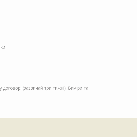
пки
 договорі (зазвичай три тижні). Виміри та