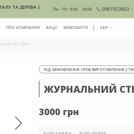
ТАЛУ ТА ДЕРЕВА |
0961053663
Пн - Пт: 9:00 - 18:00
ПРО КОМПАНІЮ
АКЦІЇ
ЗАМОВИТИ
УКР
ьний стіл Джес
ПІД ЗАМОВЛЕННЯ. СРОК ВИГОТОВЛЕННЯ 2 ТИ
ЖУРНАЛЬНИЙ СТ
3000 грн
Колір каркасу
Колір дерева