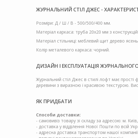
ЖУРНАЛЬНИЙ СТІЛ ДЖЕС - ХАРАКТЕРИС
Розміри: Д / Ш / В - 500/500/400 мм.
Матеріал каркаса: труба 20х20 мм з конструкційн
Матеріал стільниці: меблевий щит дерево ясень
Колір металевого каркаса: чорний.
ДИЗАЙН І ЕКСПЛУАТАЦІЯ ЖУРНАЛЬНОГО
Журнальний стіл Джес в стилі лофт має прості ф
деревини з виразною і красивою текстурою. Вис
ЯК ПРИДБАТИ
Способи доставки:
- самовивіз товару зі складу за адресою: м. Київ
- доставка у відділення Нової Пошти по всій Укр
- адресна доставка транспортом нашої компанії