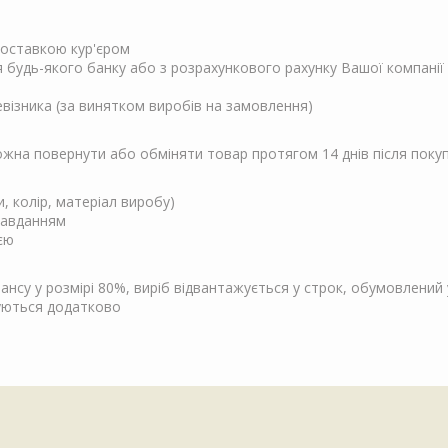
 доставкою кур'єром
ня будь-якого банку або з розрахункового рахунку Вашої компанії
евізника (за винятком виробів на замовлення)
Можна повернути або обміняти товар протягом 14 днів після поку
и, колір, матеріал виробу)
завданням
єю
су у розмірі 80%, виріб відвантажується у строк, обумовлений у
чуються додатково