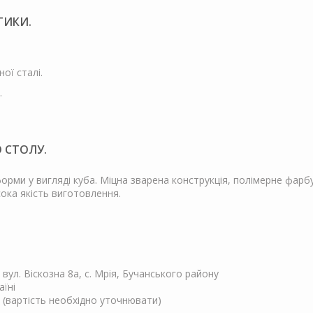
ТИКИ.
ої сталі.
.
 СТОЛУ.
орми у вигляді куба. Міцна зварена конструкція, полімерне фарб
ока якість виготовлення.
, вул. Віскозна 8а, с. Мрія, Бучанського району
аїні
 (вартість необхідно уточнювати)