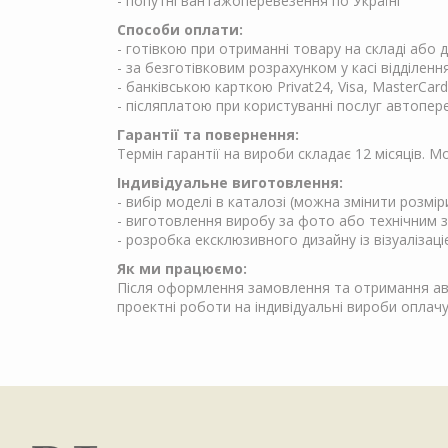
- попутні вантажоперевезення по Україні
Способи оплати:
- готівкою при отриманні товару на складі або
- за безготівковим розрахунком у касі відділен
- банківською карткою Privat24, Visa, MasterCard
- післяплатою при користуванні послуг автопер
Гарантії та повернення:
Термін гарантії на вироби складає 12 місяців. 
Індивідуальне виготовлення:
- вибір моделі в каталозі (можна змінити розмір
- виготовлення виробу за фото або технічним 
- розробка ексклюзивного дизайну із візуалізаці
Як ми працюємо:
Після оформлення замовлення та отримання аван
проектні роботи на індивідуальні вироби опла