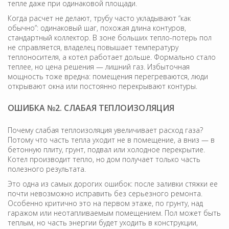
тепле даже при одинаковой площади.
Когда расчет не делают, трубу часто укладывают “как
обычно”: одинаковый шаг, похожая длина контуров,
стандартный коллектор. В зоне больших тепло-потерь пол
не справляется, владелец повышает температуру
теплоносителя, а котел работает дольше. Формально стало
теплее, но цена решения — лишний газ. Избыточная
мощность тоже вредна: помещения перегреваются, люди
открывают окна или постоянно перекрывают контуры.
ОШИБКА №2. СЛАБАЯ ТЕПЛОИЗОЛЯЦИЯ
Почему слабая теплоизоляция увеличивает расход газа?
Потому что часть тепла уходит не в помещение, а вниз — в
бетонную плиту, грунт, подвал или холодное перекрытие.
Котел производит тепло, но дом получает только часть
полезного результата.
Это одна из самых дорогих ошибок: после заливки стяжки ее
почти невозможно исправить без серьезного ремонта.
Особенно критично это на первом этаже, по грунту, над
гаражом или неотапливаемым помещением. Пол может быть
теплым, но часть энергии будет уходить в конструкции,