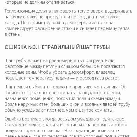
которые не должны отапливаться.
Теплоизоляция должна направлять тепло вверх, выдерживать
нагрузку стяжки, не проседать и не создавать мостиков
холода. По периметру важна демпферная лента: она
компенсирует расширение стяжки и снижает передачу тепла
в стены.
ОШИБКА №3. НЕПРАВИЛЬНЫЙ ШАГ ТРУБЫ
Шаг трубы влияет на равномерность прогрева. Если
расстояние между петлями слишком большое, появляются
холодные зоны. Чтобы убрать дискомфорт, владелец
повышает температуру подачи — и расход газа растет.
Шаг нельзя выбирать только по привычке монтажника. Он
зависит от тепло-потерь комнаты, площади остекления,
назначения помещения, покрытия пола и схемы укладки.
Возле наружных стен, больших окон и входных дверей трубу
обычно укладывают плотнее, чем в центре комнаты.
Ошибка возникает, когда весь дом укладывают одинаково.
Санузел, коридор, спальня и гостиная с панорамным окном
получают один и тот же шаг. В эксплуатации появляются
разные зоны: где-то перегрев, где-то холодный пол, а котел