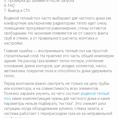
Проверка до заливки и после запуска
FAQ
Вывод и CTA
Водяной теплый пол часто выбирают для частного дома как
комфортную альтернативу радиаторам: тепло идет снизу,
помещение прогревается равномернее, стены остаются
свободными. Но экономия появляется не от самого факта
труб в стяжке, а от правильного расчета, монтажа и
настройки.
Главная ошибка — воспринимать теплый пол как простой
строительный слой. На практике это часть общей инженерии
здания. На расход газа влияют тепло-потери, утепление
основания, длина контуров, шаг укладки, коллектор, насос,
автоматика, покрытие пола и способность дома удерживать
тепло.
Перед монтажом важно смотреть не только на цену трубы
или коллектора, а на совместимость всех элементов.
Полезно заранее изучить, из чего состоит
водяной теплый
пол
, какие комплектующие нужны для частного дома и какие
параметры нельзя подбирать “на глаз”. Это снижает риск
ситуации, когда оборудование куплено, стяжка залита, а
система работает с перерасходом газа из-за неправильной