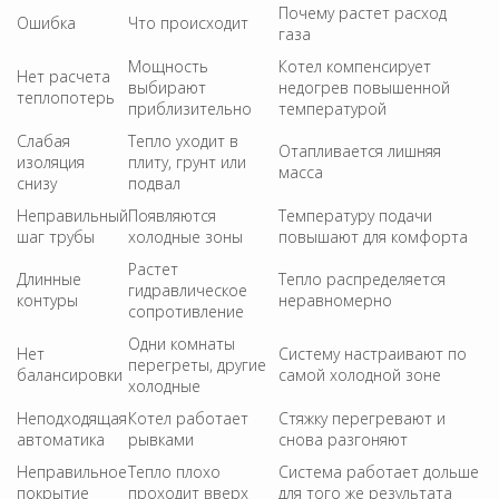
Почему растет расход
Ошибка
Что происходит
газа
Мощность
Котел компенсирует
Нет расчета
выбирают
недогрев повышенной
теплопотерь
приблизительно
температурой
Слабая
Тепло уходит в
Отапливается лишняя
изоляция
плиту, грунт или
масса
снизу
подвал
Неправильный
Появляются
Температуру подачи
шаг трубы
холодные зоны
повышают для комфорта
Растет
Длинные
Тепло распределяется
гидравлическое
контуры
неравномерно
сопротивление
Одни комнаты
Нет
Систему настраивают по
перегреты, другие
балансировки
самой холодной зоне
холодные
Неподходящая
Котел работает
Стяжку перегревают и
автоматика
рывками
снова разгоняют
Неправильное
Тепло плохо
Система работает дольше
покрытие
проходит вверх
для того же результата