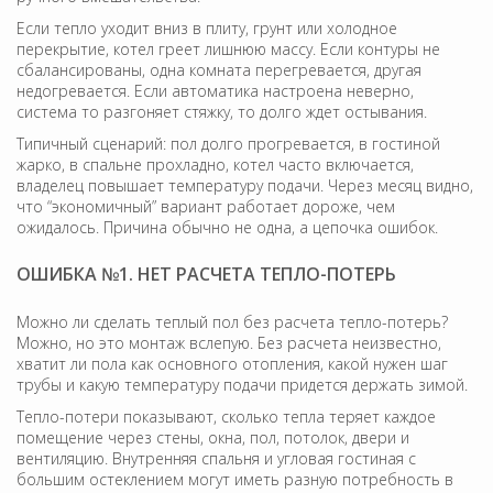
Если тепло уходит вниз в плиту, грунт или холодное
перекрытие, котел греет лишнюю массу. Если контуры не
сбалансированы, одна комната перегревается, другая
недогревается. Если автоматика настроена неверно,
система то разгоняет стяжку, то долго ждет остывания.
Типичный сценарий: пол долго прогревается, в гостиной
жарко, в спальне прохладно, котел часто включается,
владелец повышает температуру подачи. Через месяц видно,
что “экономичный” вариант работает дороже, чем
ожидалось. Причина обычно не одна, а цепочка ошибок.
ОШИБКА №1. НЕТ РАСЧЕТА ТЕПЛО-ПОТЕРЬ
Можно ли сделать теплый пол без расчета тепло-потерь?
Можно, но это монтаж вслепую. Без расчета неизвестно,
хватит ли пола как основного отопления, какой нужен шаг
трубы и какую температуру подачи придется держать зимой.
Тепло-потери показывают, сколько тепла теряет каждое
помещение через стены, окна, пол, потолок, двери и
вентиляцию. Внутренняя спальня и угловая гостиная с
большим остеклением могут иметь разную потребность в