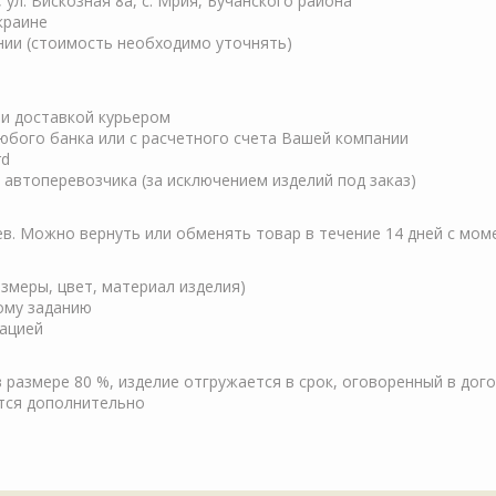
, ул. Вискозная 8а, с. Мрия, Бучанского района
краине
нии (стоимость необходимо уточнять)
ли доставкой курьером
любого банка или с расчетного счета Вашей компании
rd
автоперевозчика (за исключением изделий под заказ)
ев. Можно вернуть или обменять товар в течение 14 дней с мом
змеры, цвет, материал изделия)
кому заданию
зацией
 размере 80 %, изделие отгружается в срок, оговоренный в дог
тся дополнительно