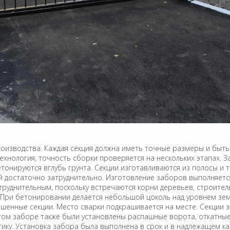
производства. Каждая секция должна иметь точные размеры и быт
ехнология, точность сборки проверяется на нескольких этапах. 
етонируются вглубь грунта. Секции изготавливаются из полосы и 
 достаточно затруднительно. Изготовление заборов выполняется 
труднительным, поскольку встречаются корни деревьев, строител
. При бетонировании делается небольшой цоколь над уровнем зем
енные секции. Место сварки подкрашивается на месте. Секции 
том заборе также были установлены распашные ворота, откатные
ику. Установка забора была выполнена в срок и в надлежащем ка