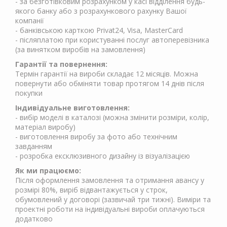
- за безготівковим розрахунком у касі відділення будь-
якого банку або з розрахункового рахунку Вашої
компанії
- банківською карткою Privat24, Visa, MasterCard
- післяплатою при користуванні послуг автоперевізника
(за винятком виробів на замовлення)
Гарантії та повернення:
Термін гарантії на вироби складає 12 місяців. Можна
повернути або обміняти товар протягом 14 днів після
покупки
Індивідуальне виготовлення:
- вибір моделі в каталозі (можна змінити розміри, колір,
матеріал виробу)
- виготовлення виробу за фото або технічним
завданням
- розробка ексклюзивного дизайну із візуалізацією
Як ми працюємо:
Після оформлення замовлення та отримання авансу у
розмірі 80%, виріб відвантажується у строк,
обумовлений у договорі (зазвичай три тижні). Виміри та
проектні роботи на індивідуальні вироби оплачуються
додатково