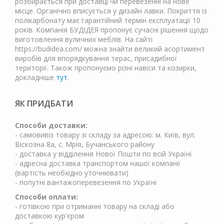
розбирається при доставці чи перевезенні на нове
місце. Органічно вписується у дизайн лавки. Покриття із
полікарбонату має гарантійний термін експлуатації 10
років. Компанія БУДІДЕЯ пропонує сучасні рішення щодо
виготовлення вуличних меблів. На сайті
https://budidea.com/ можна знайти великий асортимент
виробів для впорядкування терас, присадибної
території. Також пропонуємо різні навіси та козирки,
докладніше
тут
.
ЯК ПРИДБАТИ
Способи доставки:
- самовивіз товару зі складу за адресою: м. Київ, вул.
Віскозна 8а, с. Мрія, Бучанського району
- доставка у відділення Нової Пошти по всій Україні
- адресна доставка транспортом нашої компанії
(вартість необхідно уточнювати)
- попутні вантажоперевезення по Україні
Способи оплати:
- готівкою при отриманні товару на складі або
доставкою кур'єром