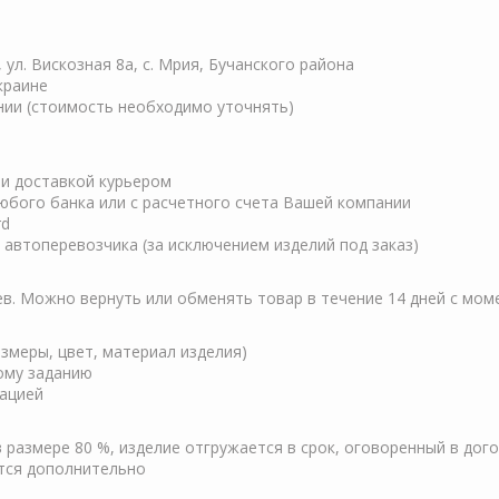
, ул. Вискозная 8а, с. Мрия, Бучанского района
краине
нии (стоимость необходимо уточнять)
ли доставкой курьером
любого банка или с расчетного счета Вашей компании
rd
автоперевозчика (за исключением изделий под заказ)
ев. Можно вернуть или обменять товар в течение 14 дней с мом
змеры, цвет, материал изделия)
кому заданию
зацией
 размере 80 %, изделие отгружается в срок, оговоренный в дог
тся дополнительно