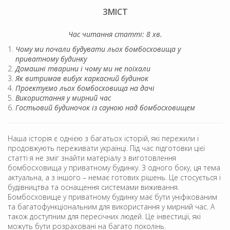
ЗМІСТ
Час читання статті: 8 хв.
Чому ми почали будувати льох бомбосховища у
приватному будинку
Домашні тварини і чому ми не поїхали
Як витримав вибух каркасний будинок
Проектуємо льох бомбосховища на дачі
Використання у мирний час
Гостьовий будиночок із сауною над бомбосховищем
Наша історія є однією з багатьох історій, які пережили і
продовжують переживати українці. Під час підготовки цієї
статті я не зміг знайти матеріалу з виготовлення
бомбосховища у приватному будинку. З одного боку, ця тема
актуальна, а з іншого – немає готових рішень. Це стосується і
будівництва та оснащення системами виживання.
Бомбосховище у приватному будинку має бути уніфікованим
та багатофункціональним для використання у мирний час. А
також доступним для пересічних людей. Це інвестиції, які
можуть бути розраховані на багато поколінь.