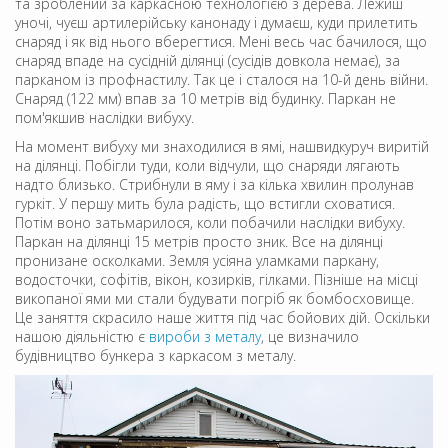
та зроблений за каркасною технологією з дерева. Лежиш
уночі, чуєш артилерійську канонаду і думаєш, куди прилетить
снаряд і як від нього вберегтися. Мені весь час бачилося, що
снаряд впаде на сусідній ділянці (сусідів довкола немає), за
парканом із профнастилу. Так це і сталося на 10-й день війни.
Снаряд (122 мм) впав за 10 метрів від будинку. Паркан не
пом'якшив наслідки вибуху.
На момент вибуху ми знаходилися в ямі, нашвидкуруч виритій
на ділянці. Побігли туди, коли відчули, що снаряди лягають
надто близько. Стрибнули в яму і за кілька хвилин пролунав
гуркіт. У першу мить була радість, що встигли сховатися.
Потім воно затьмарилося, коли побачили наслідки вибуху.
Паркан на ділянці 15 метрів просто зник. Все на ділянці
пронизане осколками. Земля усіяна уламками паркану,
водосточки, софітів, вікон, козирків, гілками. Пізніше на місці
викопаної ями ми стали будувати погріб як бомбосховище.
Це заняття скрасило наше життя під час бойових дій. Оскільки
нашою діяльністю є
вироби з металу
, це визначило
будівництво бункера з каркасом з металу.