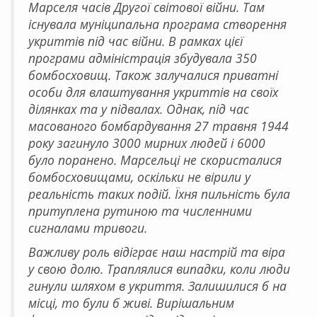
Марселя часів Другої світової війни. Там
існувала муніципальна програма створення
укриттів під час війни. В рамках цієї
програми адміністрація збудувала 350
бомбосховищ. Також залучалися приватні
особи для влаштування укриттів на своїх
ділянках та у підвалах. Однак, під час
масованого бомбардування 27 травня 1944
року загинуло 3000 мирних людей і 6000
було поранено. Марсельці не скористалися
бомбосховищами, оскільки не вірили у
реальність таких подій. Їхня пильність була
притуплена рутиною та численними
сигналами тривоги.
Важливу роль відіграє наш настрій та віра
у свою долю. Траплялися випадки, коли люди
гинули шляхом в укриття. Залишилися б на
місці, то були б живі. Вирішальним