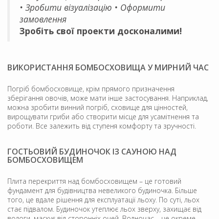
• Зробити візуалізацію • Оформити
замовлення
Зробіть свої проекти досконалими!
ВИКОРИСТАННЯ БОМБОСХОВИЩА У МИРНИЙ ЧАС
Погріб бомбосховище, крім прямого призначення
зберігання овочів, може мати інше застосування. Наприклад,
можна зробити винний погріб, сховище для цінностей,
вирощувати гриби або створити місце для усамітнення та
роботи. Все залежить від ступеня комфорту та зручності.
ГОСТЬОВИЙ БУДИНОЧОК ІЗ САУНОЮ НАД
БОМБОСХОВИЩЕМ
Плита перекриття над бомбосховищем – це готовий
фундамент для будівництва невеликого будиночка. Більше
того, це вдале рішення для експлуатації льоху. По суті, льох
стає підвалом. Будиночок утеплює льох зверху, захищає від
вологи, маскує від сторонніх очей. Водночас – це окреме