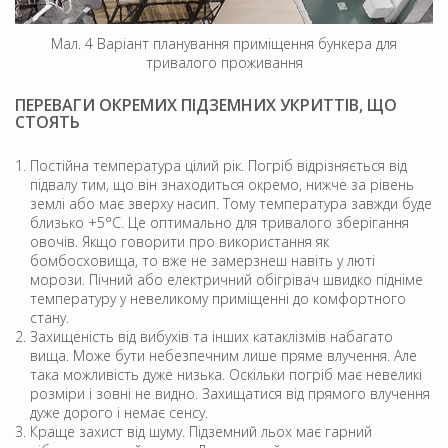
Мал. 4 Варіант планування приміщення бункера для
тривалого проживання
ПЕРЕВАГИ ОКРЕМИХ ПІДЗЕМНИХ УКРИТТІВ, ЩО
СТОЯТЬ
Постійна температура цілий рік. Погріб відрізняється від
підвалу тим, що він знаходиться окремо, нижче за рівень
землі або має зверху насип. Тому температура завжди буде
близько +5°C. Це оптимально для тривалого зберігання
овочів. Якщо говорити про використання як
бомбосховища, то вже не замерзнеш навіть у люті
морози. Пічний або електричний обігрівач швидко підніме
температуру у невеликому приміщенні до комфортного
стану.
Захищеність від вибухів та інших катаклізмів набагато
вища. Може бути небезпечним лише пряме влучення. Але
така можливість дуже низька. Оскільки погріб має невеликі
розміри і зовні не видно. Захищатися від прямого влучення
дуже дорого і немає сенсу.
Краще захист від шуму. Підземний льох має гарний