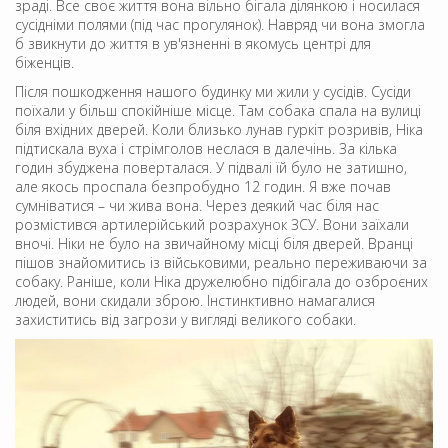
зраді. Все своє життя вона вільно бігала ділянкою і носилася
сусідніми полями (під час прогулянок). Навряд чи вона змогла
б звикнути до життя в ув'язненні в якомусь центрі для
біженців.
Після пошкодження нашого будинку ми жили у сусідів. Сусіди
поїхали у більш спокійніше місце. Там собака спала на вулиці
біля вхідних дверей. Коли близько лунав гуркіт розривів, Ніка
підтискала вуха і стрімголов неслася в далечінь. За кілька
годин збуджена поверталася. У підвалі їй було не затишно,
але якось проспала безпробудно 12 годин. Я вже почав
сумніватися – чи жива вона. Через деякий час біля нас
розмістився артилерійський розрахунок ЗСУ. Вони заїхали
вночі. Ніки не було на звичайному місці біля дверей. Вранці
пішов знайомитись із військовими, реально переживаючи за
собаку. Раніше, коли Ніка дружелюбно підбігала до озброєних
людей, вони скидали зброю. Інстинктивно намагалися
захиститись від загрози у вигляді великого собаки.