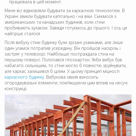
працювала в цей момент.
Мене всі відмовляли будувати за каркасною технологією. В
Україні звикли будувати капітально і на віки. Сміємося з
американських та канадських будинків, коли стіни
пробивають кулаком. Завжди готуємось до гіршого. І ось це
найгірше сталося
Після вибуху стіни будинку були зрізані уламками, але лише
один уламок потрапив усередину. Він пройшов наскрізь і
застряг у телевізорі. Найбільше постраждала стіна на
першому поверсі. Полопався гіпсокартон. Якби вибух був
набагато сильнішим, то стіни могло б повністю зруйнувати,
але каркас залишився б цілим. У цьому принцип міцності
каркасного будинку
. Вибухова хвиля виносить
огороджувальні елементи, пом'якшуючи цим вплив на несучі
конструкції.