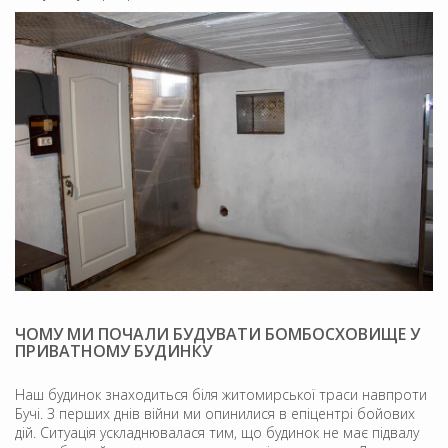
ЧОМУ МИ ПОЧАЛИ БУДУВАТИ БОМБОСХОВИЩЕ У
ПРИВАТНОМУ БУДИНКУ
Наш будинок знаходиться біля житомирської траси навпроти
Бучі. З перших днів війни ми опинилися в епіцентрі бойових
дій. Ситуація ускладнювалася тим, що будинок не має підвалу