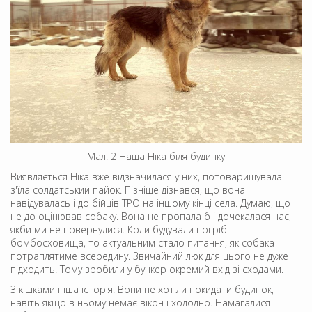
Мал. 2 Наша Ніка біля будинку
Виявляється Ніка вже відзначилася у них, потоваришувала і
з'їла солдатський пайок. Пізніше дізнався, що вона
навідувалась і до бійців ТРО на іншому кінці села. Думаю, що
не до оцінював собаку. Вона не пропала б і дочекалася нас,
якби ми не повернулися. Коли будували погріб
бомбосховища, то актуальним стало питання, як собака
потраплятиме всередину. Звичайний люк для цього не дуже
підходить. Тому зробили у бункер окремий вхід зі сходами.
З кішками інша історія. Вони не хотіли покидати будинок,
навіть якщо в ньому немає вікон і холодно. Намагалися