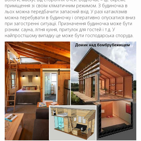
приміщення зі своїм кліматичним режимом. З будиночка в
льох можна передбачити запасний вхід. У разі катаклізмів
можна перебувати в будиночку і оперативно опускатися вниз
при загостренні ситуації. Призначення будиночка може бути
різним: сауна, літня кухня, притулок для гостей і т.д. У
найпростішому випадку це може бути господарська споруда.