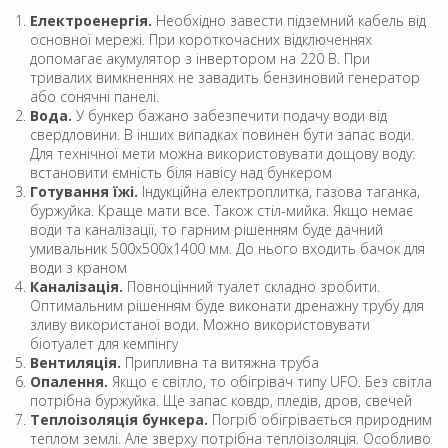
Електроенергія.
Необхідно завести підземний кабель від
основної мережі. При короткочасних відключеннях
допомагає акумулятор з інвертором на 220 В. При
тривалих вимкненнях не завадить бензиновий генератор
або сонячні панелі.
Вода.
У бункер бажано забезпечити подачу води від
свердловини. В інших випадках повинен бути запас води.
Для технічної мети можна використовувати дощову воду:
встановити ємність біля навісу над бункером
Готування їжі.
Індукційна електроплитка, газова таганка,
буржуйка. Краще мати все. Також стіл-мийка. Якщо немає
води та каналізації, то гарним рішенням буде дачний
умивальник 500х500х1400 мм. До нього входить бачок для
води з краном
Каналізація.
Повноцінний туалет складно зробити.
Оптимальним рішенням буде виконати дренажну трубу для
зливу використаної води. Можно використовувати
біотуалет для кемпінгу
Вентиляція.
Припливна та витяжна труба
Опалення.
Якщо є світло, то обігрівач типу UFO. Без світла
потрібна буржуйка. Ще запас ковдр, пледів, дров, свечей
Теплоізоляція бункера.
Погріб обігрівається природним
теплом землі. Але зверху потрібна теплоізоляція. Особливо