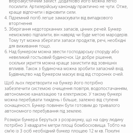
віброакустичний захист. Додатково його можна легко
посилити. Артилерійську канонаду практично не чути. Отже,
краще відпочити і відновити сили.
Підземний погіб легше замаскувати від випадкового
вторгнення
Зберігання недоторканних запасів, цінних речей. Бункер
неможливо підпалити, він навряд чи буде метою мародерів.
Тому тут можна зберігати запаси продуктів, речі, необхідні
для виживання тощо.
Над бункером можна звести господарську споруду або
невеликий гостьовий будиночок. Це добре рішення,
оскільки укриття можна краще захистити від зовнішніх
впливів. Також з будиночка можна зробити запасний вхід.
Будівництво над бункером маскує вхід від сторонніх очей.
Щоб льох перетворити на бункер його потрібно
забезпечити системою очищення повітря, водопостачанням,
автономною каналізацією та електрикою. У такому бункері
можна перебувати тиждень і більше, залежно від ступеня
оснащеності. Бункер повинен бути готовим до тривалого
автономного перебування під землею.
Розміри бункера беруться з розрахунку, що на одну людину
потрібно 3 квадратні метри площі бомбосховища. Тобто на
сім'ю із 3 осіб необхідний бункер площею 12 м кв. Покупні