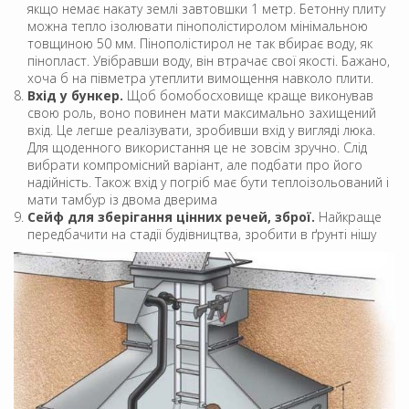
якщо немає накату землі завтовшки 1 метр. Бетонну плиту
можна тепло ізолювати пінополістиролом мінімальною
товщиною 50 мм. Пінополістирол не так вбирає воду, як
пінопласт. Увібравши воду, він втрачає свої якості. Бажано,
хоча б на півметра утеплити вимощення навколо плити.
Вхід у бункер.
Щоб бомобосховище краще виконував
свою роль, воно повинен мати максимально захищений
вхід. Це легше реалізувати, зробивши вхід у вигляді люка.
Для щоденного використання це не зовсім зручно. Слід
вибрати компромісний варіант, але подбати про його
надійність. Також вхід у погріб має бути теплоізольований і
мати тамбур із двома дверима
Сейф для зберігання цінних речей, зброї.
Найкраще
передбачити на стадії будівництва, зробити в ґрунті нішу