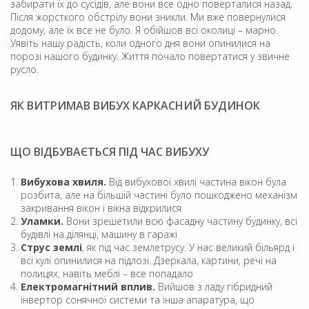
забирати їх до сусідів, але вони все одно поверталися назад.
Після жорсткого обстрілу вони зникли. Ми вже повернулися
додому, але їх все не було. Я обійшов всі околиці – марно.
Уявіть нашу радість, коли одного дня вони опинилися на
порозі нашого будинку. Життя почало повертатися у звичне
русло.
ЯК ВИТРИМАВ ВИБУХ КАРКАСНИЙ БУДИНОК
ЩО ВІДБУВАЄТЬСЯ ПІД ЧАС ВИБУХУ
Вибухова хвиля.
Від вибухової хвилі частина вікон була
розбита, але на більшій частині було пошкоджено механізм
закривання вікон і вікна відкрилися
Уламки.
Вони зрешетили всю фасадну частину будинку, всі
будівлі на ділянці, машину в гаражі
Струс землі
, як під час землетрусу. У нас великий більярд і
всі кулі опинилися на підлозі. Дзеркала, картини, речі на
полицях, навіть меблі – все попадало
Електромагнітний вплив.
Вийшов з ладу гібридний
інвертор сонячної системи та інша апаратура, що