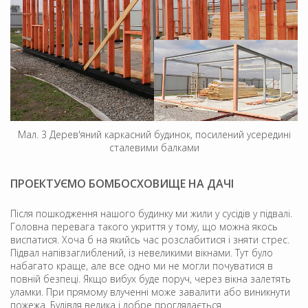
Мал. 3 Дерев'яний каркасний будинок, посилений усередині
сталевими балками
ПРОЕКТУЄМО БОМБОСХОВИЩЕ НА ДАЧІ
Після пошкодження нашого будинку ми жили у сусідів у підвалі.
Головна перевага такого укриття у тому, що можна якось
виспатися. Хоча б на якийсь час розслабитися і зняти стрес.
Підвал напівзаглиблений, із невеликими вікнами. Тут було
набагато краще, але все одно ми не могли почуватися в
повній безпеці. Якщо вибух буде поруч, через вікна залетять
уламки. При прямому влученні може завалити або виникнути
пожежа. Будівля велика і добре проглядається.