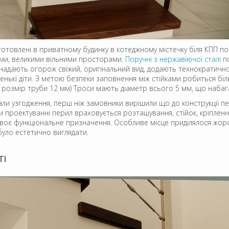
готовлені в приватному будинку в котеджному містечку біля КПП по
ами, великими вільними просторами.
Поручні з нержавіючої сталі
по
надають огорож свіжий, оригінальний вид, додають технократичнос
ленькі діти. З метою безпеки заповнення між стійками робиться бі
й розмір труби 12 мм) Троси мають діаметр всього 5 мм, що наба
вали узгодження, перш ніж замовники вирішили що до конструкції пе
 проектуванні перил враховується розташування, стійок, кріплення
и своє функціональне призначення. Особливе місце приділялося жорс
було естетично виглядати.
ТІ