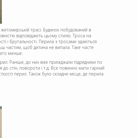
 житомирській трасі. Будинок побудований в
вністю відповідають цьому стилю. Троса на
ті і брутальності. Перила з тросами здаються
льш частим, щоб дитина не випала. Таке часте
гато менше.
рил. Раніше, до них вже приїжджали підрядники по
 до стін, повороти і т.д. Все повинно мати гарний
ткості перил. Також було складне місце, де перила