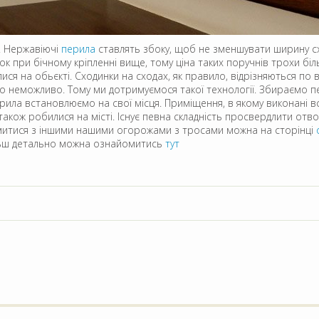
. Нержавіючі
перила
ставлять збоку, щоб не зменшувати ширину с
ок при бічному кріпленні вище, тому ціна таких поручнів трохи біл
ся на обьєкті. Сходинки на сходах, як правило, відрізняються по в
но неможливо. Тому ми дотримуємося такої технології. Збираємо п
ерила встановлюємо на свої місця. Приміщення, в якому виконані 
акож робилися на місті. Існує певна складність просвердлити отво
йомитися з іншими нашими огорожами з тросами можна на сторінці
більш детально можна ознайомитись
тут