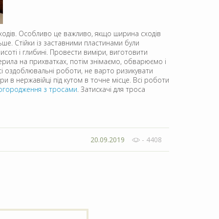
ходів. Особливо це важливо, якщо ширина сходів
ьше. Стійки із заставними пластинами були
исоті і глибині. Провести виміри, виготовити
ерила на прихватках, потім знімаємо, обварюємо і
всі оздоблювальні роботи, не варто ризикувати
ри в нержавійці під кутом в точне місце. Всі роботи
огородження з тросами
. Затискачі для троса
20.09.2019
- 4408