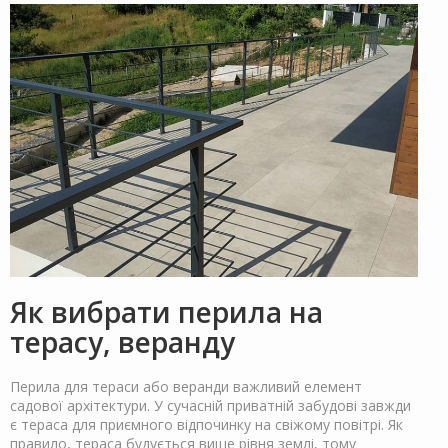
Як вибрати перила на
терасу, веранду
Перила для тераси або веранди важливий елемент
садової архітектури. У сучасній приватній забудові завжди
є тераса для приємного відпочинку на свіжому повітрі. Як
правило, тераса будується вище рівня землі, тому