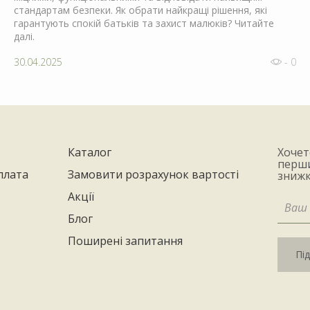
стандартам безпеки. Як обрати найкращі рішення, які
гарантують спокій батьків та захист малюків? Читайте
далі.
30.04.2025
- 0
Каталог
Хочет
перши
плата
Замовити розрахунок вартості
знижк
Акції
Блог
Поширені запитання
Пі