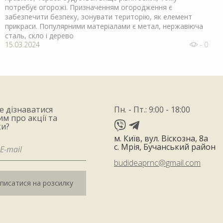
потребує огорожі. Призначенням огородження є
забезпечити безпеку, зонувати територію, як елемент
прикраси. Популярними матеріалами є метал, нержавіюча
сталь, скло і дерево
15.03.2024
- 0
е дізнаватися
Пн. - Пт.: 9:00 - 18:00
м про акції та
и?
м. Київ, вул. Віскозна, 8а
с. Мрія, Бучанський район
budideaprnc@gmail.com
дписатися на розсилку