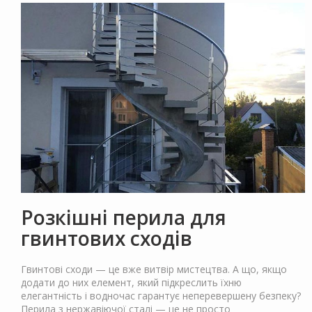
Розкішні перила для
гвинтових сходів
Гвинтові сходи — це вже витвір мистецтва. А що, якщо
додати до них елемент, який підкреслить їхню
елегантність і водночас гарантує неперевершену безпеку?
Перила з нержавіючої сталі — це не просто