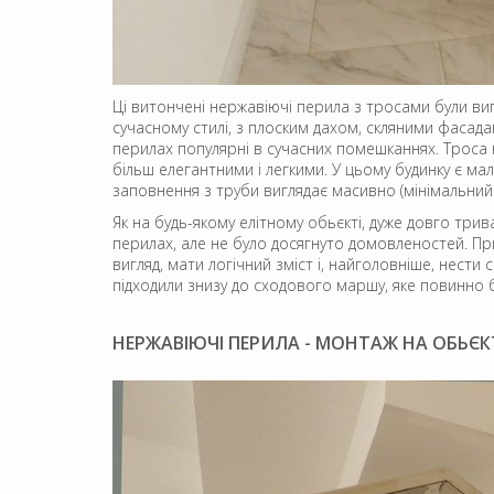
Ці витончені нержавіючі перила з тросами були ви
сучасному стилі, з плоским дахом, скляними фасад
перилах популярні в сучасних помешканнях. Троса 
більш елегантними і легкими. У цьому будинку є ма
заповнення з труби виглядає масивно (мінімальни
Як на будь-якому елітному обьєкті, дуже довго три
перилах, але не було досягнуто домовленостей. При
вигляд, мати логічний зміст і, найголовніше, нест
підходили знизу до сходового маршу, яке повинно 
НЕРЖАВІЮЧІ ПЕРИЛА - МОНТАЖ НА ОБЬЄК