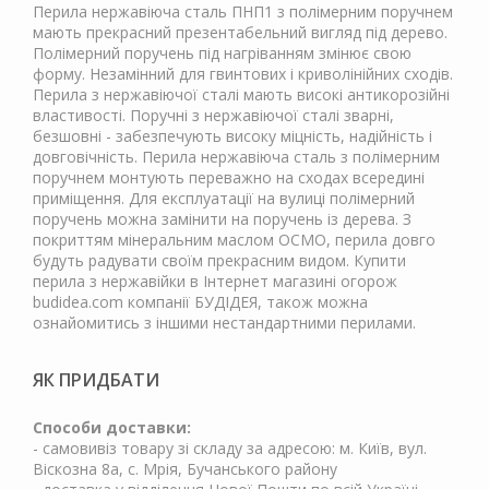
Перила нержавіюча сталь ПНП1 з полімерним поручнем
мають прекрасний презентабельний вигляд під дерево.
Полімерний поручень під нагріванням змінює свою
форму. Незамінний для гвинтових і криволінійних сходів.
Перила з нержавіючої сталі мають високі антикорозійні
властивості. Поручні з нержавіючої сталі зварні,
безшовні - забезпечують високу міцність, надійність і
довговічність. Перила нержавіюча сталь з полімерним
поручнем монтують переважно на сходах всередині
приміщення. Для експлуатації на вулиці полімерний
поручень можна замінити на поручень із дерева. З
покриттям мінеральним маслом ОСМО, перила довго
будуть радувати своїм прекрасним видом. Купити
перила з нержавійки в Інтернет магазині огорож
budidea.com компанії БУДІДЕЯ, також можна
ознайомитись з іншими нестандартними перилами.
ЯК ПРИДБАТИ
Способи доставки:
- самовивіз товару зі складу за адресою: м. Київ, вул.
Віскозна 8а, с. Мрія, Бучанського району