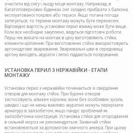
очистити від снігу і льоду місця монтажу. Наприклад, в
багатоповерхових будинках сніг складно прибрати з балкона,
експлуатованої покрівлі або тераси. Якщо погана погода
затягується, то терміни монтажу можуть бути перенесені.
Відповідно вартість установки перил взимку може бути вище.
Коли все необхідне закуплено, ведуться підготовчі роботи.
Перш ніж виїхати на монтаж в цеху виготовляють стійки,
елементи кріплення. При виготовленні стійок використовують
аргонодугове зварювання. Зварювальні шви в середовищі
аргону виходять акуратні і легко піддаються поліруванню.
УСТАНОВКА ПЕРИЛ З НЕРЖАВІЙКИ - ЕТАПИ
МОНТАЖУ
Установка перил з нержавійки починається зі свердління
отворів для монтажу стійок. При бурінні отворів
застосовують алмазні коронки, вони без особливих зусиль
швидко і що не менш важливо акуратно можуть перерізати
арматуру в залізобетоні, якщо пандус зроблений як
залізобетонна конструкція. Установка стійок для огородження
в сильний мороз не рекомендується. Зазвичай стійки
встановлюються за допомогою хімічного анкера. При цьому