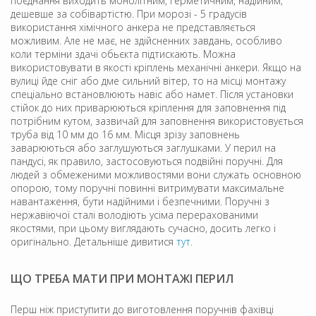
поєднання виходить монолітним, герметичним, надійним,
дешевше за собівартістю. При морозі - 5 градусів
використання хімічного анкера не представляється
можливим. Але не має, не здійсненних завдань, особливо
коли терміни здачі обьєкта підтискають. Можна
використовувати в якості кріплень механічні анкери. Якщо на
вулиці йде сніг або дме сильний вітер, то на місці монтажу
спеціально встановлюють навіс або намет. Після установки
стійок до них приварюються кріплення для заповнення під
потрібним кутом, зазвичай для заповнення використовується
труба від 10 мм до 16 мм. Місця зрізу заповнень
заварюються або заглушуються заглушками. У перил на
пандусі, як правило, застосовуються подвійні поручні. Для
людей з обмеженими можливостями вони служать основною
опорою, тому поручні повинні витримувати максимальне
навантаження, бути надійними і безпечними. Поручні з
нержавіючої сталі володіють усіма перерахованими
якостями, при цьому виглядають сучасно, досить легко і
оригінально. Детальніше дивитися
тут
.
ЩО ТРЕБА МАТИ ПРИ МОНТАЖІ ПЕРИЛ
Перш ніж приступити до виготовлення поручнів фахівці