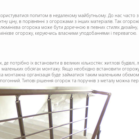
 користуватися попитом в недалекому майбутньому. До нас часто 
ну ціну, в порівнянні з огорожами з інших матеріалів. Так огорож
юмінієва огорожа може бути доречною в певних стилях дизайну, а т
мінієве огорожу, керуючись власними уподобаннями і перевагою.
де потрібно їх встановити в великих кількостях: житлові будівлі, л
 маленьких обсягах монтажу. Якщо необхідно встановити огорожу 
яка монтажна організація буде займатися таким маленьким обємом
погонний. Типові рішення огорож та поручнів з металу можна пер