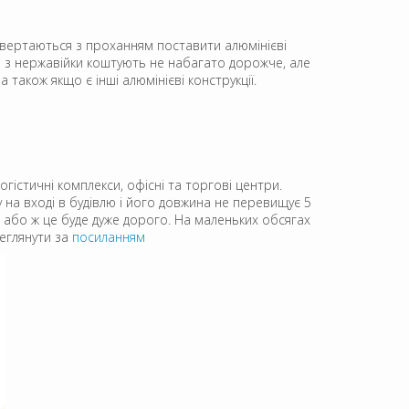
звертаються з проханням поставити алюмінієві
і з нержавійки коштують не набагато дорожче, але
акож якщо є інші алюмінієві конструкції.
огістичні комплекси, офісні та торгові центри.
на вході в будівлю і його довжина не перевищує 5
 або ж це буде дуже дорого. На маленьких обсягах
еглянути за
посиланням