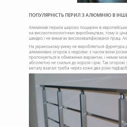
ПОПУЛЯРНІСТЬ ПЕРИЛ З АЛЮМІНІЮ В ІНШ
Алюмінієві перила широко поширені в європейських 
на високотехнологічних виробництвах, тому їх ціна
швидко і не вимагає висококваліфікованої праці. 
На українському ринку не виробляється фурнітура дл
алюмінієвих огорож є недоліки: з часом вони розхи
пропонуються в обмежених варіантах, і немає можл
абсолютно не схильні до корозії і іржі. Так огорож
металу взагалі треба через кожні два роки підфар