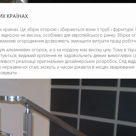
ИХ КРАЇНАХ
країнах. Це збірні огорожі і збираються вони з труб і фурнітури
 відносно не висока, особливо для європейського ринку. Збірка о
Алюмінієві огородження дозволяють зменшити витрати праці робітн
я алюмінієвих огорож, а з-за кордону має високу ціну. Тому в Укра
туються, видимий кріплення не задовольнить деяких вимогливих сп
ивості реалізації оригінальних дизайнерських розробок. Слід ві
і з нержавіючої сталі, можуть з часом іржавіти в місцях зварюванн
бовувати.