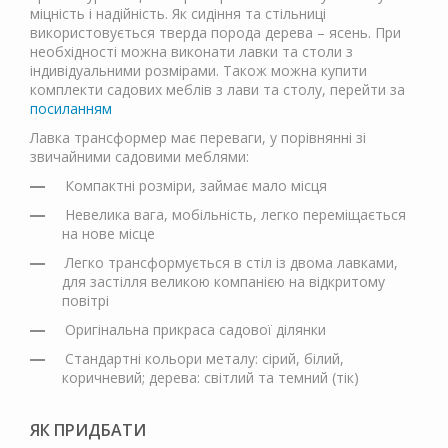
міцність і надійність. Як сидіння та стільниці
використовується тверда порода дерева – ясень. При
необхідності можна виконати лавки та столи з
індивідуальними розмірами. Також можна купити
комплекти садових меблів з лави та столу, перейти за
посиланням
Лавка трансформер має переваги, у порівнянні зі
звичайними садовими меблями:
Компактні розміри, займає мало місця
Невелика вага, мобільність, легко переміщається
на нове місце
Легко трансформується в стіл із двома лавками,
для застілля великою компанією на відкритому
повітрі
Оригінальна прикраса садової ділянки
Стандартні кольори металу: сірий, білий,
коричневий; дерева: світлий та темний (тік)
ЯК ПРИДБАТИ