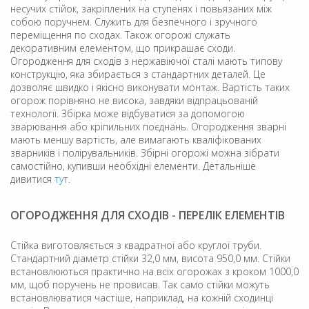
несучих стійок, закріплених на ступенях і повьязаних між
собою поручнем. Служить для безпечного і зручного
переміщення по сходах. Також огорожі служать
декоративним елементом, що прикрашає сходи.
Огородження для сходів з нержавіючої сталі мають типову
конструкцію, яка збирається з стандартних деталей. Це
дозволяє швидко і якісно виконувати монтаж. Вартість таких
огорож порівняно не висока, завдяки відпрацьованій
технології. Збірка може відбуватися за допомогою
зварювання або кріпильних поєднань. Огородження зварні
мають меншу вартість, але вимагають кваліфікованих
зварників і полірувальників. Збірні огорожі можна зібрати
самостійно, купивши необхідні елементи. Детальніше
дивитися
тут
.
ОГОРОДЖЕННЯ ДЛЯ СХОДІВ - ПЕРЕЛІК ЕЛЕМЕНТІВ
Стійка виготовляється з квадратної або круглої труби.
Стандартний діаметр стійки 32,0 мм, висота 950,0 мм. Стійки
встановлюються практично на всіх огорожах з кроком 1000,0
мм, щоб поручень не провисав. Так само стійки можуть
встановлюватися частіше, наприклад, на кожній сходинці