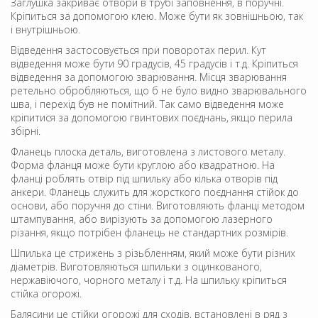
Заглушка закриває отвори в трубі заповнення, в поручні.
Кріпиться за допомогою клею. Може бути як зовнішньою, так
і внутрішньою.
Відведення застосовується при поворотах перил. Кут
відведення може бути 90 градусів, 45 градусів і т.д. Кріпиться
відведення за допомогою зварювання. Місця зварювання
ретельно обробляються, що б не було видно зварювального
шва, і перехід був не помітний. Так само відведення може
кріпитися за допомогою гвинтових поєднань, якщо перила
збірні.
Фланець плоска деталь, виготовлена ​​з листового металу.
Форма фланця може бути круглою або квадратною. На
фланці роблять отвір під шпильку або кілька отворів під
анкери. Фланець служить для жорсткого поєднання стійок до
основи, або поручня до стіни. Виготовляють фланці методом
штампування, або вирізують за допомогою лазерного
різання, якщо потрібен фланець не стандартних розмірів.
Шпилька це стрижень з різьбленням, який може бути різних
діаметрів. Виготовляються шпильки з оцинкованого,
нержавіючого, чорного металу і т.д. На шпильку кріпиться
стійка огорожі.
Балясини це стійки огорожі для сходів, встановлені в ряд з