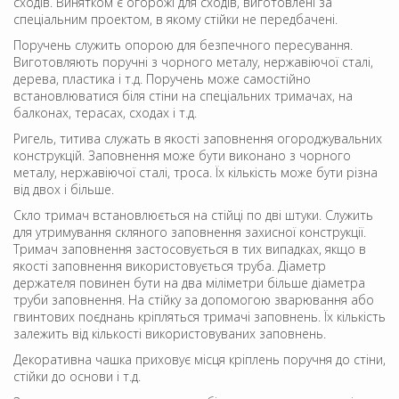
сходів. Винятком є ​​огорожі для сходів, виготовлені за
спеціальним проектом, в якому стійки не передбачені.
Поручень служить опорою для безпечного пересування.
Виготовляють поручні з чорного металу, нержавіючої сталі,
дерева, пластика і т.д. Поручень може самостійно
встановлюватися біля стіни на спеціальних тримачах, на
балконах, терасах, сходах і т.д.
Ригель, титива служать в якості заповнення огороджувальних
конструкцій. Заповнення може бути виконано з чорного
металу, нержавіючої сталі, троса. Їх кількість може бути різна
від двох і більше.
Скло тримач встановлюється на стійці по дві штуки. Служить
для утримування скляного заповнення захисної конструкції.
Тримач заповнення застосовується в тих випадках, якщо в
якості заповнення використовується труба. Діаметр
держателя повинен бути на два міліметри більше діаметра
труби заповнення. На стійку за допомогою зварювання або
гвинтових поєднань кріпляться тримачі заповнень. Їх кількість
залежить від кількості використовуваних заповнень.
Декоративна чашка приховує місця кріплень поручня до стіни,
стійки до основи і т.д.