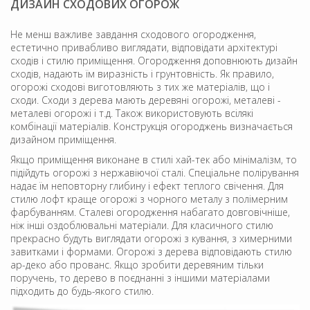
ДИЗАЙН СХОДОВИХ ОГОРОЖ
Не менш важливе завдання сходового огородження,
естетично привабливо виглядати, відповідати архітектурі
сходів і стилю приміщення. Огородження доповнюють дизайн
сходів, надають їм виразність і грунтовність. Як правило,
огорожі сходові виготовляють з тих же матеріалів, що і
сходи. Сходи з дерева мають деревяні огорожі, металеві -
металеві огорожі і т.д. Також використовують всілякі
комбінації матеріалів. Конструкція огороджень визначається
дизайном приміщення.
Якщо приміщення виконане в стилі хай-тек або мінімалізм, то
підійдуть огорожі з нержавіючої сталі. Спеціальне полірування
надає їм неповторну глибину і ефект теплого свічення. Для
стилю лофт краще огорожі з чорного металу з полімерним
фарбуванням. Сталеві огородження набагато довговічніше,
ніж інші оздоблювальні матеріали. Для класичного стилю
прекрасно будуть виглядати огорожі з кування, з химерними
завитками і формами. Огорожі з дерева відповідають стилю
ар-деко або прованс. Якщо зробити деревяним тільки
поручень, то дерево в поєднанні з іншими матеріалами
підходить до будь-якого стилю.