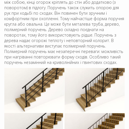
між собою, кінці огорож кріплять до стін або додатково (з
поворотом) в підлогу. Поручень також служить опорою для
рук при ходьбі по сходах. Він повинен бути зручним і
комфортним при охопленні. Тому найчастіше форма поручня
кругла або овальна. Це може бути металева труба, дерево,
полімерний поручень. Дерево складно поєднати на
поворотах, тому його використовують рідше. Поручень з
дерева надає огорожі теплоту і неповторний колорит. В
якості альтернативи виступає полімерний поручень.
Полімерний поручень має незаперечні переваги: ​​можливість
при нагріванні повторювати форму сходів. Особливо такий
поручень незамінний на криволінійних і гвинтових сходах.