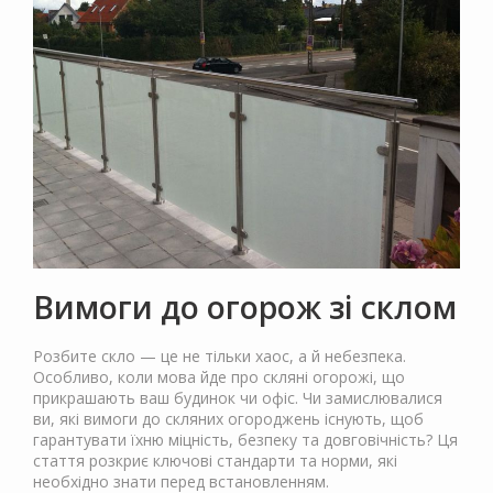
Вимоги до огорож зі склом
Розбите скло — це не тільки хаос, а й небезпека.
Особливо, коли мова йде про скляні огорожі, що
прикрашають ваш будинок чи офіс. Чи замислювалися
ви, які вимоги до скляних огороджень існують, щоб
гарантувати їхню міцність, безпеку та довговічність? Ця
стаття розкриє ключові стандарти та норми, які
необхідно знати перед встановленням.