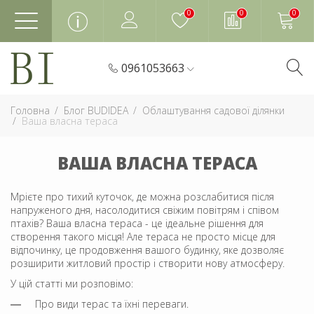
0
0
0
0961053663
Головна
Блог BUDIDEA
Облаштування садової ділянки
Ваша власна тераса
ВАША ВЛАСНА ТЕРАСА
Мрієте про тихий куточок, де можна розслабитися після
напруженого дня, насолодитися свіжим повітрям і співом
птахів? Ваша власна тераса - це ідеальне рішення для
створення такого місця! Але тераса не просто місце для
відпочинку, це продовження вашого будинку, яке дозволяє
розширити житловий простір і створити нову атмосферу.
У цій статті ми розповімо:
Про види терас та їхні переваги.