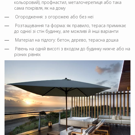
кольоровий), профнастил, металочерепиця або така
сама покрівля, як на дому
Огородження: з огорожею або без неї
Розташування та форма: як правило, тераса примикає
до однієї зі стін будинку, але можливі й інші варіанти
Матеріал на підлогу: бетон, дерево, терасна дошка
Рівень на одній висоті з входом до будинку нижче або на
різних рівнях