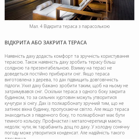
Мал. 4 Відкрита тераса з парасолькою
ВІДКРИТА АБО ЗАКРИТА ТЕРАСА
Наявність даху додасть комфорт та зручність користування
терасою. Також наявність даху зробить терасу більш
солідною та презентабельною. Взимку на терасі не
доведеться постійно прибирати сніг. Якщо тераса
виготовлена з дерева, то дах підвищить довговічність
підлоги. Ухил даху бажано зробити таким, щоб на ньому не
затримувався сніг. Оскільки тераса з одного боку закрита
будинком, то за сильних хуртовин можуть утворитися
кучугури зі снігу. Дах із полікарбонату зручний тим, що не
затінює вікна будинку, пропускаючи світло. Але якщо тераса
знаходиться з південного боку, то полікарбонат має бути
темного кольору. Профнастил і металочерепиця мають
недолік: чути, як тарабанить дощ по даху. У холодну сонячну
погоду може утворитися конденсат. Але надійність такого
даху вища.