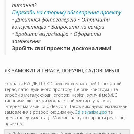
питання?
Переходь на сторінку обговорення проекту
• Дивитися фотогалерею • Отримати
консультацію • Запросити на виміри
• Зробити візуалізацію • Оформити
замовлення
Зробіть свої проекти досконалими!
ЯК ЗАМОВИТИ ТЕРАСУ, ПОРУЧНІ, САДОВІ МЕБЛІ
Компанія БУДІДЕЯ ПЛЮС виконує комплексний благоустрій
терас, патіо, вуличного простору. Це різні конструкції та
вироби з металу: сходи, огорожі, навіси, вуличні меблі. З
типовими рішеннями можна ознайомитись у нашому
Інтернет магазині budidea.com. Також виконуємо ексклюзивні
замовлення з розробкою дизайну,
3d візуалізацією
та
проектної документації. Можливі наступні варіанти реалізації
проектів:
✔ Вибір моделі в каталозі (можна змінити розміри, колір,