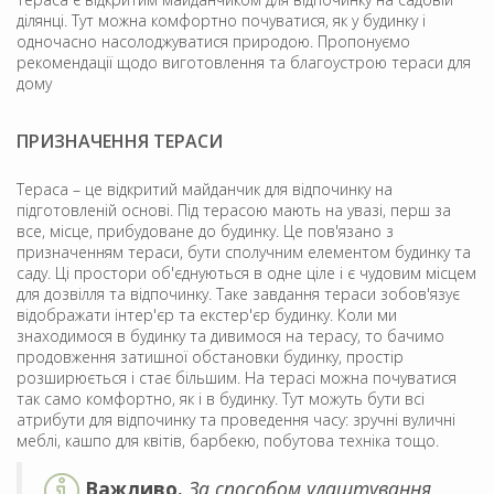
ділянці. Тут можна комфортно почуватися, як у будинку і
одночасно насолоджуватися природою. Пропонуємо
рекомендації щодо виготовлення та благоустрою тераси для
дому
ПРИЗНАЧЕННЯ ТЕРАСИ
Тераса – це відкритий майданчик для відпочинку на
підготовленій основі. Під терасою мають на увазі, перш за
все, місце, прибудоване до будинку. Це пов'язано з
призначенням тераси, бути сполучним елементом будинку та
саду. Ці простори об'єднуються в одне ціле і є чудовим місцем
для дозвілля та відпочинку. Таке завдання тераси зобов'язує
відображати інтер'єр та екстер'єр будинку. Коли ми
знаходимося в будинку та дивимося на терасу, то бачимо
продовження затишної обстановки будинку, простір
розширюється і стає більшим. На терасі можна почуватися
так само комфортно, як і в будинку. Тут можуть бути всі
атрибути для відпочинку та проведення часу: зручні вуличні
меблі, кашпо для квітів, барбекю, побутова техніка тощо.
Важливо.
За способом улаштування