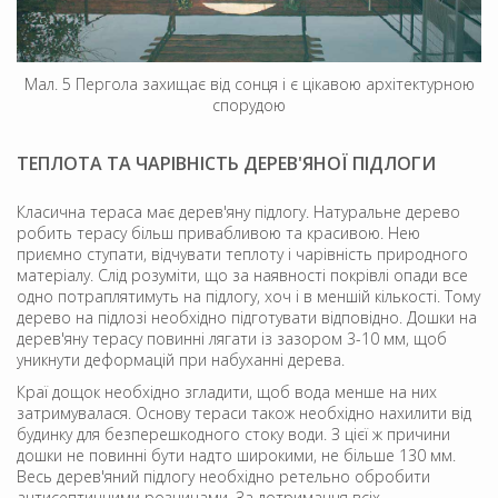
Мал. 5 Пергола захищає від сонця і є цікавою архітектурною
спорудою
ТЕПЛОТА ТА ЧАРІВНІСТЬ ДЕРЕВ'ЯНОЇ ПІДЛОГИ
Класична тераса має дерев'яну підлогу. Натуральне дерево
робить терасу більш привабливою та красивою. Нею
приємно ступати, відчувати теплоту і чарівність природного
матеріалу. Слід розуміти, що за наявності покрівлі опади все
одно потраплятимуть на підлогу, хоч і в меншій кількості. Тому
дерево на підлозі необхідно підготувати відповідно. Дошки на
дерев'яну терасу повинні лягати із зазором 3-10 мм, щоб
уникнути деформацій при набуханні дерева.
Краї дощок необхідно згладити, щоб вода менше на них
затримувалася. Основу тераси також необхідно нахилити від
будинку для безперешкодного стоку води. З цієї ж причини
дошки не повинні бути надто широкими, не більше 130 мм.
Весь дерев'яний підлогу необхідно ретельно обробити
антисептичними розчинами. За дотримання всіх