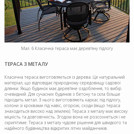
Мал. 6 Класична тераса має дерев'яну підлогу
ТЕРАСА З МЕТАЛУ
Класична тераса виготовляється із дерева. Це натуральний
матеріал, що відповідає природному середовищу садової
ділянки. Якщо будинок має дерев'яне оздоблення, то вибір
очевидний. Для сучасних будинків з бетону та скла більше
підходить метал. З нього виготовляють каркас під підлогу,
колони зі кроквами під навіс, огорожі, сходи (якщо тераса
знаходиться високо над землею). Тераса з металу має високу
міцність та довговічність. Згодом вона не розсохнеться і не
скрипітиме. Тераса з металу чудове рішення для швидкого та
надійного будівництва відкритих літніх майданчиків.