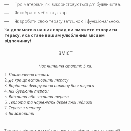
Про матеріали, які використовуються для будівництва.
Як вибрати меблі та декор.
Як зробити свою терасу затишною і функціональною.
З
а допомогою наших порад ви зможете створити
терасу, яка стане вашим улюбленим місцем
відпочинку!
ЗМІСТ
Час читання статті: 5 хв.
Призначення тераси
Де краще встановити терасу
Варіанти декорування паркану біля тераси
Які бувають тераси
Відкрита або закрита тераса
Теплота та чарівність дерев'яної підлоги
Тераса з металу
Як замовити
Тераса є відкритим майданчиком для відпочинку на садовій