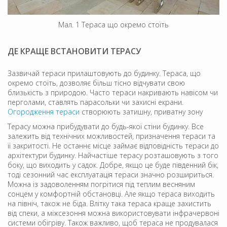
Мал. 1 Тераса що окремо стоїть
ДЕ КРАЩЕ ВСТАНОВИТИ ТЕРАСУ
Зазвичай тераси прилаштовують до будинку. Тераса, що
окремо стоїть, дозволяє більш тісно відчувати свою
близькість з природою. Часто тераси накривають навісом чи
перголами, ставлять парасольки чи захисні екрани.
Огородження тераси
створюють затишну, приватну зону
Терасу можна прибудувати до будь-якої стіни будинку. Все
залежить від технічних можливостей, призначення тераси та
її закритості. Не останнє місце займає відповідність тераси до
архітектури будинку. Найчастіше терасу розташовують з того
боку, що виходить у садок. Добре, якщо це буде південний бік,
тоді сезонний час експлуатація тераси значно розшириться.
Можна із задоволенням погрітися під теплим весняним
сонцем у комфортній обстановці. Але якщо тераса виходить
на північ, також не біда. Влітку така тераса краще захистить
від спеки, а міжсезоння можна використовувати інфрачервоні
системи обігріву. Також важливо, щоб тераса не продувалася