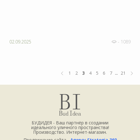
02.09.2025
- 1089
1
2
3
4
5
6
7
...
21
БУДИДЕЯ - Ваш партнёр в создании
идеального уличного пространства!
Производство. Интернет-магазин.
Продвижение сайта -
Agency Strategia 360