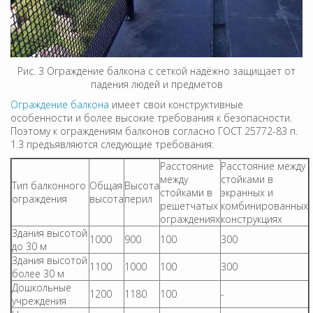
Рис. 3 Ограждение балкона с сеткой надёжно защищает от
падения людей и предметов
Ограждение балкона
имеет свои конструктивные
особенности и более высокие требования к безопасности.
Поэтому к ограждениям балконов согласно ГОСТ 25772-83 п.
1.3 предъявляются следующие требования:
Расстояние
Расстояние между
между
стойками в
Тип балконного
Общая
Высота
стойками в
экранных и
ограждения
высота
перил
решетчатых
комбинированных
ограждениях
конструкциях
Здания высотой
1000
900
100
300
до 30 м
Здания высотой
1100
1000
100
300
более 30 м
Дошкольные
1200
1180
100
-
учреждения