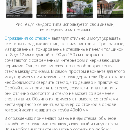
Рис. 9 Для каждого типа используется свой дизайн,
конструкция и материалы
Ограждения со стеклом
выглядят стильно и могут украшать
все типы парадных лестниц, включая винтовые. Прозрачные,
матированные, тонированные стеклянные панели толщиной
от 8 до 12 мм и длиной от 90 до 150 см прекрасно
сочетаются с современным интерьером и нержавеющими
перилами. Существует множество способов крепления
стекла между стойками. В самом простом варианте для этого
могут применяться зажимные стеклодержатели. При этом нет
необходимости сверлить стекло, что дешево и практично.
Особый шик - применять стеклодержатели типа пластины
они отлично смотрятся и стекло не может со временем
сползти вниз. Обычно их применяют, вместе со стойками
нестандартного сечения, например со стойкой в основе
которой лежит квадратная труба 40х40 мм.
В ограждениях применяют разные виды стекла: обычное
закалённое стекло или триплекс, склеенный из двух стёкол.
При необходимости стекло можно согнуть по любому