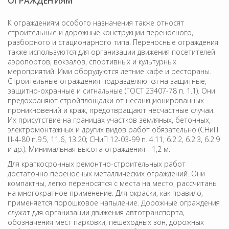
ОГРАЖДЕНИЯМ
К ограждениям особого назначения также относят
строительные и дорожные конструкции переносного,
разборного и стационарного типа. Переносные ограждения
также используются для организации движения посетителей
аэропортов, вокзалов, спортивных и культурных
мероприятий. Ими оборудуются летние кафе и рестораны.
Строительные ограждения подразделяются на защитные,
защитно-охранные и сигнальные (ГОСТ 23407-78 п. 1.1). Они
предохраняют стройплощадки от несанкционированных
проникновений и краж, предотвращают несчастные случаи.
Их присутствие на границах участков земляных, бетонных,
электромонтажных и других видов работ обязательно (СНиП
III-4-80 п.9.5, 11.6, 13.20; СНиП 12-03-99 п. 4.11, 6.2.2, 6.2.3, 6.2.9
и др.). Минимальная высота ограждения - 1,2 м.
Для краткосрочных ремонтно-строительных работ
достаточно переносных металлических ограждений. Они
компактны, легко переносятся с места на место, рассчитаны
на многократное применение. Для окраски, как правило,
применяется порошковое напыление. Дорожные ограждения
служат для организации движения автотранспорта,
обозначения мест парковки, пешеходных зон, дорожных