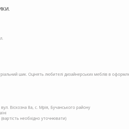
ИКИ.
л.
тріальний шик. Оцінять любителі дизайнерських меблів в оформле
, вул. Віскозна 8а, с. Мрія, Бучанського району
аїні
 (вартість необхідно уточнювати)