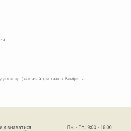
пки
 договорі (зазвичай три тижні). Виміри та
е дізнаватися
Пн. - Пт.: 9:00 - 18:00