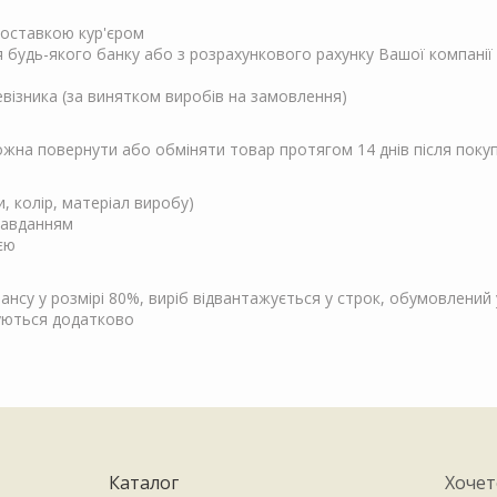
 доставкою кур'єром
ня будь-якого банку або з розрахункового рахунку Вашої компанії
евізника (за винятком виробів на замовлення)
Можна повернути або обміняти товар протягом 14 днів після поку
и, колір, матеріал виробу)
завданням
єю
су у розмірі 80%, виріб відвантажується у строк, обумовлений у
чуються додатково
Каталог
Хочет