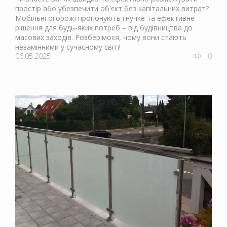
простір або убезпечити об'єкт без капітальних витрат?
Мобільні огорожі пропонують гнучке та ефективне
рішення для будь-яких потреб – від будівництва до
масових заходів. Розберімося, чому вони стають
незамінними у сучасному світі!
06.05.2025
- 0