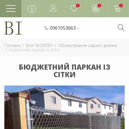
0
0
0
0961053663
Головна
Блог BUDIDEA
Облаштування садової ділянки
Бюджетний паркан із сітки
БЮДЖЕТНИЙ ПАРКАН ІЗ
СІТКИ