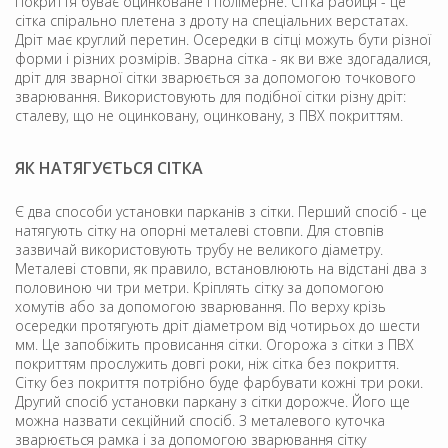
Покриття буває оцинковане і полімерне. Сітка рабиця - це
сітка спірально плетена з дроту на спеціальних верстатах.
Дріт має круглий перетин. Осередки в сітці можуть бути різної
форми і різних розмірів. Зварна сітка - як ви вже здогадалися,
дріт для зварної сітки зварюється за допомогою точкового
зварювання. Використовують для подібної сітки різну дріт:
сталеву, що не оцинковану, оцинковану, з ПВХ покриттям.
ЯК НАТЯГУЄТЬСЯ СІТКА
Є два способи установки парканів з сітки. Перший спосіб - це
натягують сітку на опорні металеві стовпи. Для стовпів
зазвичай використовують трубу не великого діаметру.
Металеві стовпи, як правило, встановлюють на відстані два з
половиною чи три метри. Кріплять сітку за допомогою
хомутів або за допомогою зварювання. По верху крізь
осередки протягують дріт діаметром від чотирьох до шести
мм. Це запобіжить провисання сітки. Огорожа з сітки з ПВХ
покриттям прослужить довгі роки, ніж сітка без покриття.
Сітку без покриття потрібно буде фарбувати кожні три роки.
Другий спосіб установки паркану з сітки дорожче. Його ще
можна назвати секційний спосіб. З металевого куточка
зварюється рамка і за допомогою зварювання сітку