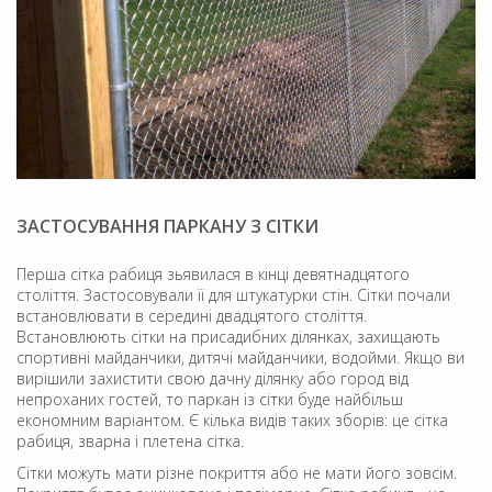
ЗАСТОСУВАННЯ ПАРКАНУ З СІТКИ
Перша сітка рабиця зьявилася в кінці девятнадцятого
століття. Застосовували її для штукатурки стін. Сітки почали
встановлювати в середині двадцятого століття.
Встановлюють сітки на присадибних ділянках, захищають
спортивні майданчики, дитячі майданчики, водойми. Якщо ви
вирішили захистити свою дачну ділянку або город від
непроханих гостей, то паркан із сітки буде найбільш
економним варіантом. Є кілька видів таких зборів: це сітка
рабиця, зварна і плетена сітка.
Сітки можуть мати різне покриття або не мати його зовсім.