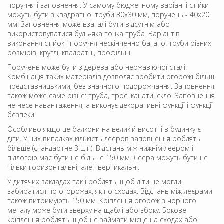
поручня і заповнення. У самому бюджетному варіанті стійки
можуть бути з квадратної труби 30х30 мм, поручень - 40х20
мм. Заповнення може взагалі бути відсутнім або
використовуватися будь-яка тонка труба. Варіантів
виконання стійок і поручня нескінченно багато: труби різних
розмірів, круглі, квадратні, профільні.
Поручень може бути з дерева або нержавіючої сталі.
Комбінація таких матеріалів дозволяє зробити огорожі більш
представницькими, без значного подорожчання. Заповнення
також може саме різне: труба, трос, канати, скло. Заповнення
не несе навантаження, а виконує декоративні функції і функції
безпеки.
Особливо якщо це балкони на великій висоті і в будинку є
діти. У цих випадках кількість лееров заповнення роблять
більше (стандартне 3 шт.). Відстань між нижнім леером і
підлогою має бути не більше 150 мм. Леера можуть бути не
тільки горизонтальні, але і вертикальні.
У дитячих закладах так і роблять, щоб діти не могли
забиратися по огорожах, як по сходах. Відстань між леєрами
також витримують 150 мм. Кріплення огорож з чорного
металу може бути зверху на щаблі або збоку. Бокове
кріплення роблять, щоб не займати місце на сходах або