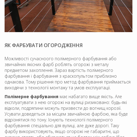
ЯК ФАРБУВАТИ ОГОРОДЖЕННЯ
Можливості сучасноого полімерного фарбування або
звичайних якісних фарб роблять огорожі з металу
предметом захоплення. Зараз вартість полімерного
фарбування і фарбування з краскопультом приблизно
однакова. Тому рішення про метод фарбування приймається
виходячи з технології монтажу та умов експлуатації.
Полімерне фарбування
має набагато вище якість. Але
експлуатувати з нею огорожі на вулиці ризиковано: будь-які
відколи, подряпини можуть призвести до вогнищ корозії.
Усувати доведеться за місцем звичайною фарбою, яка буде
відрізнятися по тону. Існують технології полімерного
фарбування спеціально для вулиці, але дуже дорогі. Таку
фарбу використовують, якщо огорожі не габаритні, що