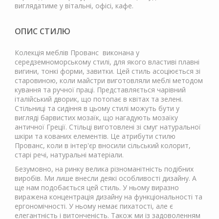
виглядатиме у вітальні, офісі, кафе.
ОПИС СТИЛЮ
Колекція меблів Прованс виконана у
середземноморському стилі, для якого властиві плавні
вигини, тонкі форми, завитки. Цей стиль асоціюється зі
старовиною, коли майстри виготовляли меблі методом
кування та ручної праці. Представляється чарівний
італійський дворик, що потопає в квітах та зелені.
Стільниці та сидіння в цьому стилі можуть бути у
вигляді барвистих мозаїк, що нагадують мозаїку
античної Греції. Стільці виготовлені зі смуг натуральної
шкіри та кованих елементів. Це атрибути стилю
Прованс, коли в інтер'єр вносили сільський колорит,
старі речі, натуральні матеріали.
Безумовно, на ринку велика різноманітність подібних
виробів. Ми лише внесли деякі особливості дизайну. А
ще нам подобається цей стиль. У ньому виразно
виражена концентрація дизайну на функціональності та
ергономічності. У ньому немає пихатості, але є
елегантність і витонченість. Також ми із задоволенням