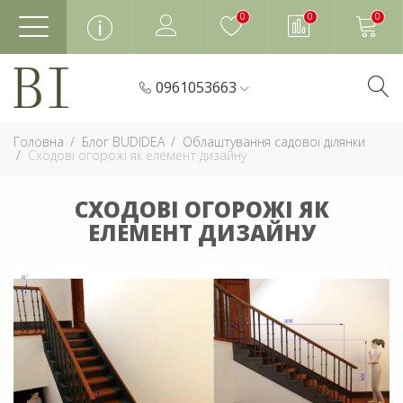
0
0
0
0961053663
Головна
Блог BUDIDEA
Облаштування садової ділянки
Сходові огорожі як елемент дизайну
СХОДОВІ ОГОРОЖІ ЯК
ЕЛЕМЕНТ ДИЗАЙНУ