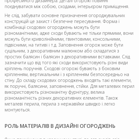
професійного дизайнера. Деталі огорожі повинні
поєднуватися між собою, сходами, інтерьєром приміщення.
Не слід, забувати основне призначення огороджувальних
конструкцій це захист і безпечне пересування. Форма і
комбінації сходових огороджень можуть бути
різноманітними, адже сходи бувають не тільки прямими, вони
можуть бути криволінійними, гвинтовими, консольними,
підвісними, на титиві і т.д. Заповнення огорож може бути
суцільним, з декоративним малюнком або складатися з
простих балясин і балясин з декоративними вставками. Слід
зазначити що від того які сходи використовують різні види
кріплень поручнів. Сходові огорожі бувають з боковим
кріпленням, вертикальним і з кріпленням безпосередньо на
стіну. До складу сходових огороджень входять такі елементи,
як поручні, балясини, заповнення, стійки. Для металевих перил
використовують різноманітну фурнітуру, велика
різноманітність різних декоративних елементів. Також
металеві перила, перила з нержавійки швидко і легко
монтуються.
РОЛЬ МАТЕРІАЛІВ В ДИЗАЙНІ ОГОРОДЖЕНЬ