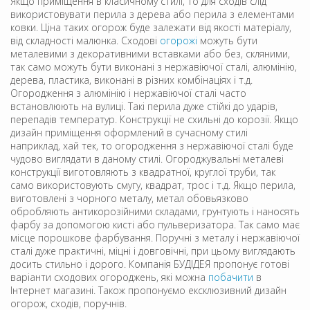
Якщо приміщення в класичному стилі, то для сходів слід
використовувати перила з дерева або перила з елементами
ковки. Ціна таких огорож буде залежати від якості матеріалу,
від складності малюнка. Сходові
огорожі
можуть бути
металевими з декоративними вставками або без, скляними,
так само можуть бути виконані з нержавіючої сталі, алюмінію,
дерева, пластика, виконані в різних комбінаціях і т.д.
Огородження з алюмінію і нержавіючої сталі часто
встановлюють на вулиці. Такі перила дуже стійкі до ударів,
перепадів температур. Конструкції не схильні до корозії. Якщо
дизайн приміщення оформлений в сучасному стилі
наприклад, хай тек, то огородження з нержавіючої сталі буде
чудово виглядати в даному стилі. Огороджувальні металеві
конструкції виготовляють з квадратної, круглої труби, так
само використовують смугу, квадрат, трос і т.д. Якщо перила,
виготовлені з чорного металу, метал обовьязково
обробляють антикорозійними складами, грунтують і наносять
фарбу за допомогою кисті або пульверизатора. Так само має
місце порошкове фарбування. Поручні з металу і нержавіючої
сталі дуже практичні, міцні і довговічні, при цьому виглядають
досить стильно і дорого. Компанія БУДІДЕЯ пропонує готові
варіанти сходових огороджень, які можна
побачити
в
Інтернет магазині. Також пропонуємо ексклюзивний дизайн
огорож, сходів, поручнів.