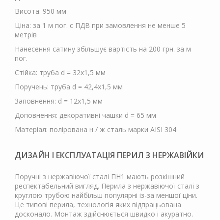
Висота: 950 мм
Ціна: за 1 м пог. c ПДВ при замовлення не менше 5
метрів
Нанесення сатину збільшує вартість на 200 грн. за м
пог.
Стійка: труба d = 32х1,5 мм
Поручень: труба d = 42,4х1,5 мм
Заповнення: d = 12х1,5 мм
Доповнення: декоративні чашки d = 65 мм
Матеріал: полірована н / ж сталь марки AISI 304
ДИЗАЙН І ЕКСПЛУАТАЦІЯ ПЕРИЛ З НЕРЖАВІЙКИ
Поручні з нержавіючої сталі ПН1 мають розкішний
респектабельний вигляд. Перила з нержавіючої сталі з
круглою трубою найбільш популярні із-за меншої ціни.
Це типові перила, технологія яких відпрацьована
досконало. Монтаж здійснюється швидко і акуратно.