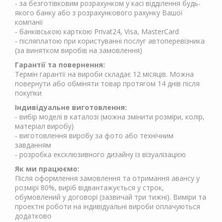
- за безготівковим розрахунком у касі відділення будь-
якого банку або з розрахункового рахунку Вашої
компанії
- банківською карткою Privat24, Visa, MasterCard
- післяплатою при користуванні послуг автоперевізника
(за винятком виробів на замовлення)
Гарантії та повернення:
Термін гарантії на вироби складає 12 місяців. Можна
повернути або обміняти товар протягом 14 днів після
покупки
Індивідуальне виготовлення:
- вибір моделі в каталозі (можна змінити розміри, колір,
матеріал виробу)
- виготовлення виробу за фото або технічним
завданням
- розробка ексклюзивного дизайну із візуалізацією
Як ми працюємо:
Після оформлення замовлення та отримання авансу у
розмірі 80%, виріб відвантажується у строк,
обумовлений у договорі (зазвичай три тижні). Виміри та
проектні роботи на індивідуальні вироби оплачуються
додатково