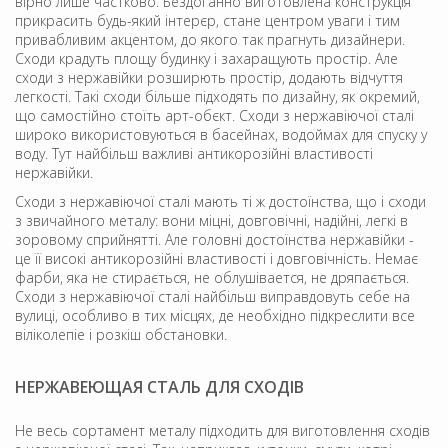
вірно лише частково. Бездоганно виготовлена ​​конструкція
прикрасить будь-який інтерєр, стане центром уваги і тим
привабливим акцентом, до якого так прагнуть дизайнери.
Сходи крадуть площу будинку і захаращують простір. Але
сходи з нержавійки розширють простір, додають відчуття
легкості. Такі сходи більше підходять по дизайну, як окремий,
що самостійно стоїть арт-обєкт. Сходи з нержавіючої сталі
широко використовуються в басейнах, водоймах для спуску у
воду. Тут найбільш важливі антикорозійні властивості
нержавійки.
Сходи з нержавіючої сталі мають ті ж достоїнства, що і сходи
з звичайного металу: вони міцні, довговічні, надійні, легкі в
зоровому сприйнятті. Але головні достоїнства нержавійки -
це її високі антикорозійні властивості і довговічність. Немає
фарби, яка не стирається, не облушівается, не дряпається.
Сходи з нержавіючої сталі найбільш виправдовуть себе на
вулиці, особливо в тих місцях, де необхідно підкреслити все
віліколепіе і розкіш обстановки.
НЕРЖАВЕЮЩАЯ СТАЛЬ ДЛЯ СХОДІВ
Не весь сортамент металу підходить для виготовлення сходів