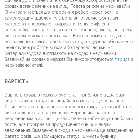
схильна до стирання, але в основному використовується в
сходах встановлених на вулиці. Товста рифлена нержавейка
(3 мм) загинається для створення ребер жорсткості і є
самонесущим щаблем. Але вона виготовляється тільки
матовою і її необхідно полірувати. Тонка рифлена
нержавейка поставляється вже полірованої, але під неї треба
виготовляти додатковий каркас. В основному на сходах з
нержавіючої сталі встановлюють сходи з дерева або каменю.
Іноді ступені роблять зі скла або терасної дошки. Всі
матеріали чудово виглядають на сходах з нержавійки.
Зазвичай на сходах з нержавійки використовуються
перила
з
нержавіючої сталі.
ВАРТІСТЬ
Вартість сходів з нержавіючої сталі приблизно в два рази
вище таких же сходів зі звичайного металу. Це повязано з
більш високою вартістю нержавіючої сталі, а також робіт по
виготовленню та поліруванню. Нержавійка вариться
зварюванням в аргоні. Це зварювання забезпечує найбільшу
якість, але програє за продуктивністю іншим видам
зварювання. Вкладення в сходи з нержавійки, це вкладення на
багато років, що збільшують статус і цінність будинку.