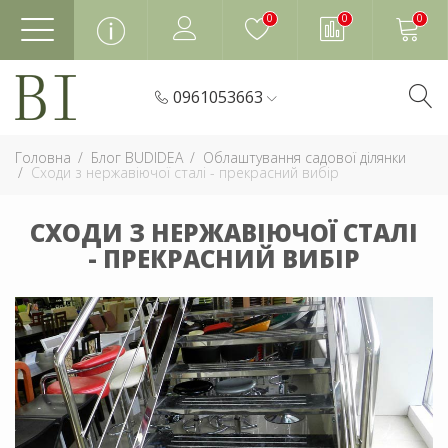
0
0
0
0961053663
Головна
Блог BUDIDEA
Облаштування садової ділянки
Сходи з нержавіючої сталі - прекрасний вибір
СХОДИ З НЕРЖАВІЮЧОЇ СТАЛІ
- ПРЕКРАСНИЙ ВИБІР