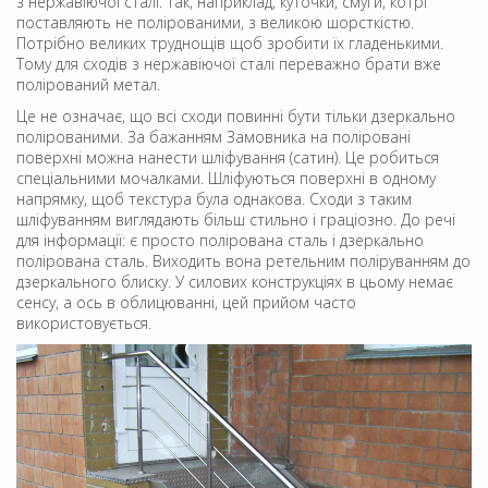
з нержавіючої сталі. Так, наприклад, куточки, смуги, котрі
поставляють не полірованими, з великою шорсткістю.
Потрібно великих труднощів щоб зробити їх гладенькими.
Тому для сходів з нержавіючої сталі переважно брати вже
полірований метал.
Це не означає, що всі сходи повинні бути тільки дзеркально
полірованими. За бажанням Замовника на поліровані
поверхні можна нанести шліфування (сатин). Це робиться
спеціальними мочалками. Шліфуються поверхні в одному
напрямку, щоб текстура була однакова. Сходи з таким
шліфуванням виглядають більш стильно і граціозно. До речі
для інформації: є просто полірована сталь і дзеркально
полірована сталь. Виходить вона ретельним поліруванням до
дзеркального блиску. У силових конструкціях в цьому немає
сенсу, а ось в облицюванні, цей прийом часто
використовується.