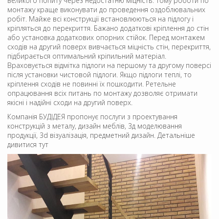
великого попиту через недостатню міцність. Тому роботи по
монтажу краще виконувати до проведення оздоблювальних
робіт. Майже всі конструкції встановлюються на підлогу і
кріпляться до перекриття. Бажано додаткові кріплення до стін
або установка додаткових опорних стійок. Перед монтажем
сходів на другий поверх вивчається міцність стін, перекриття,
підбирається оптимальний кріпильний матеріал.
Враховується відмітка підлоги на першому та другому поверсі
після установки чистовой підлоги. Якщо підлоги теплі, то
кріплення сходів не повинні їх пошкодити. Ретельне
опрацювання всіх питань по монтажу дозволяє отримати
якісні і надійні сходи на другий поверх.
Компанія БУДІДЕЯ пропонує послуги з проектування
конструкцій з металу, дизайн меблів, 3д моделювання
продукції, 3d візуалізація, предметний дизайн. Детальніше
дивитися тут