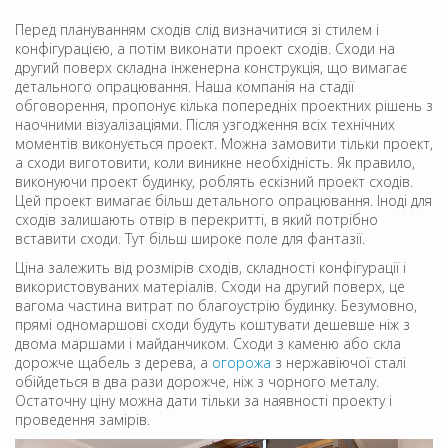
Перед плануванням сходів слід визначитися зі стилем і
конфігурацією, а потім виконати проект сходів. Сходи на
другий поверх складна інженерна конструкція, що вимагає
детального опрацювання. Наша компанія на стадії
обговорення, пропонує кілька попередніх проектних рішень з
наочними візуалізаціями. Після узгодження всіх технічних
моментів виконується проект. Можна замовити тільки проект,
а сходи виготовити, коли виникне необхідність. Як правило,
виконуючи проект будинку, роблять ескізний проект сходів.
Цей проект вимагає більш детального опрацювання. Іноді для
сходів залишають отвір в перекритті, в який потрібно
вставити сходи. Тут більш широке поле для фантазії.
Ціна залежить від розмірів сходів, складності конфігурації і
використовуваних матеріалів. Сходи на другий поверх, це
вагома частина витрат по благоустрію будинку. Безумовно,
прямі одномаршові сходи будуть коштувати дешевше ніж з
двома маршами і майданчиком. Сходи з каменю або скла
дорожче щабель з дерева, а
огорожа
з нержавіючої сталі
обійдеться в два рази дорожче, ніж з чорного металу.
Остаточну ціну можна дати тільки за наявності проекту і
проведення замірів.