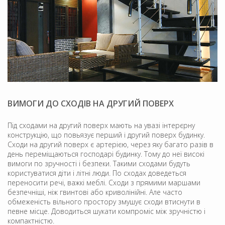
ВИМОГИ ДО СХОДІВ НА ДРУГИЙ ПОВЕРХ
Під сходами на другий поверх мають на увазі інтерєрну
конструкцію, що повьязує перший і другий поверх будинку.
Сходи на другий поверх є артерією, через яку багато разів в
день переміщаються господарі будинку. Тому до неї високі
вимоги по зручності і безпеки. Такими сходами будуть
користуватися діти і літні люди. По сходах доведеться
переносити речі, важкі меблі. Сходи з прямими маршами
безпечніші, ніж гвинтові або криволінійні. Але часто
обмеженість вільного простору змушує сходи втиснути в
певне місце. Доводиться шукати компроміс між зручністю і
компактністю.