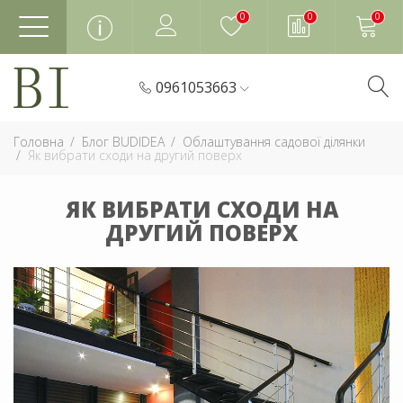
0
0
0
0961053663
Головна
Блог BUDIDEA
Облаштування садової ділянки
Як вибрати сходи на другий поверх
ЯК ВИБРАТИ СХОДИ НА
ДРУГИЙ ПОВЕРХ