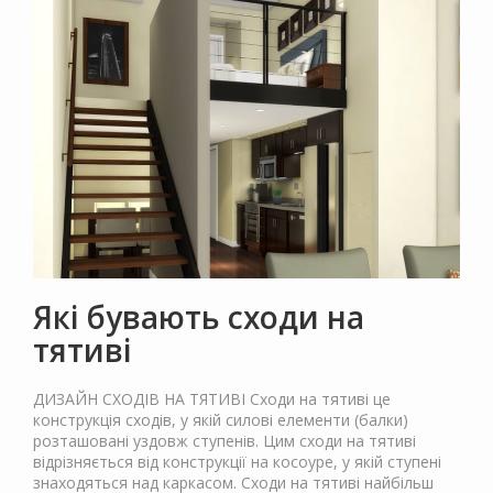
Які бувають сходи на
тятиві
ДИЗАЙН СХОДІВ НА ТЯТИВІ Сходи на тятиві це
конструкція сходів, у якій силові елементи (балки)
розташовані уздовж ступенів. Цим сходи на тятиві
відрізняється від конструкції на косоуре, у якій ступені
знаходяться над каркасом. Сходи на тятиві найбільш