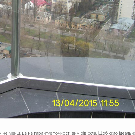
 не менш, це не гарантує точності вимірів скла. Щоб скло ідеаль