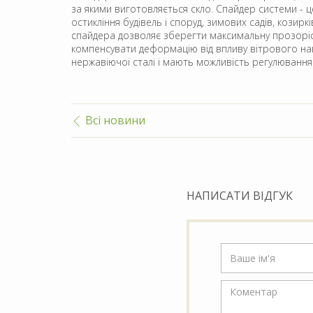
за якими виготовляється скло. Спайдер системи - 
остикління будівель і споруд, зимових садів, козир
спайдера дозволяє зберегти максимальну прозорість
компенсувати деформацію від впливу вітрового на
нержавіючої сталі і мають можливість регулюванн
Всі новини
НАПИСАТИ ВІДГУК