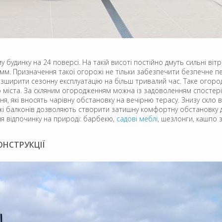
 будинку на 24 поверсі. На такій висоті постійно дмуть сильні в
м. Призначення такої огорожі не тільки забезпечити безпечне пе
, розширити сезонну експлуатацію на більш тривалий час. Таке ог
міста. За скляним огородженням можна із задоволенням спостеріг
я, які вносять чарівну обстановку на вечірню терасу. Знизу скло в
ожі балконів дозволяють створити затишну комфортну обстановку дл
ля відпочинку на природі: барбекю,
садові меблі
, шезлонги, кашпо з 
ОНСТРУКЦІЇ