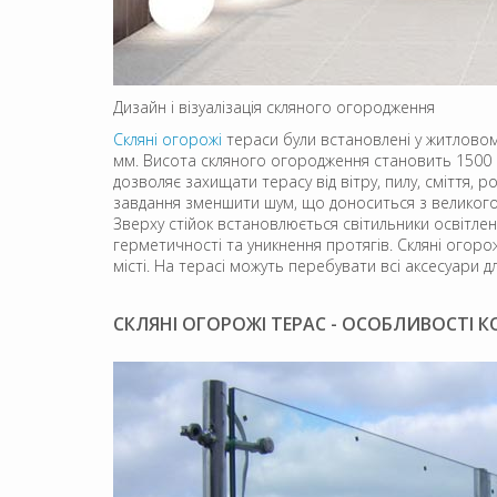
Дизайн і візуалізація скляного огородження
Скляні огорожі
тераси були встановлені у житловому
мм. Висота скляного огородження становить 1500 м
дозволяє захищати терасу від вітру, пилу, сміття
завдання зменшити шум, що доноситься з великого 
Зверху стійок встановлюється світильники освітленн
герметичності та уникнення протягів. Скляні огор
місті. На терасі можуть перебувати всі аксесуари д
СКЛЯНІ ОГОРОЖІ ТЕРАС - ОСОБЛИВОСТІ К