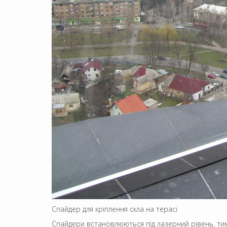
Спайдер для кріплення скла на терасі
Спайдери встановлюються під лазерний рівень, тим