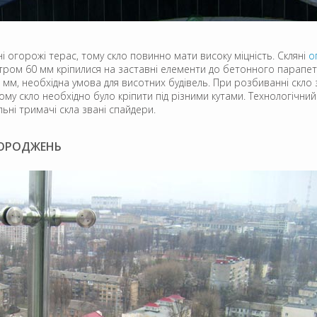
і огорожі терас, тому скло повинно мати високу міцність. Скляні
о
тром 60 мм кріпилися на заставні елементи до бетонного парапету. 
мм, необхідна умова для висотних будівель. При розбиванні скло 
ому скло необхідно було кріпити під різними кутами. Технологічни
ьні тримачі скла звані спайдери.
ГОРОДЖЕНЬ