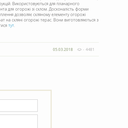
рукцій. Використовуються для планарного
ента для огорожі зі склом. Досконалість форми
кріплення дозволяє скляному елементу огорожі
т на скляні огорожі терас. Вони виготовляються з
тися
тут
.
05.03.2018
- 4481