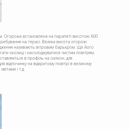
ітри. Огорожа встановлена на парапеті висотою 600
ребування на терасі. Велика висота огорожі
ородження називають вітровим барьєром. Ще його
ати околиці і насолоджуватися чистим повітрям.
ставляється в профіль на силікон, для
я відпочинку на відкритому повітрі в великому
квітами і т.д.