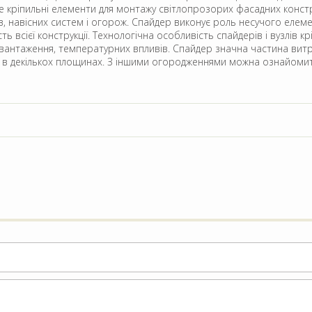
це кріпильні елементи для монтажу світлопрозорих фасадних конст
ків, навісних систем і огорож. Спайдер виконує роль несучого елем
 всієї конструкції. Технологічна особливість спайдерів і вузлів 
вантаження, температурних впливів. Спайдер значна частина витра
я в декількох площинах. З іншими огородженнями можна ознайоми