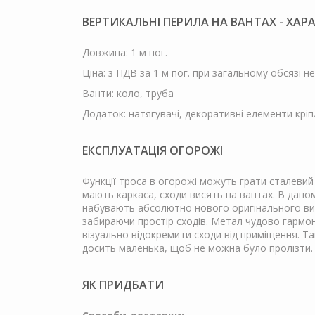
ВЕРТИКАЛЬНІ ПЕРИЛА НА ВАНТАХ - ХА
Довжина: 1 м пог.
Ціна: з ПДВ за 1 м пог. при загальному обсязі н
Ванти: коло, труба
Додаток: натягувачі, декоративні елементи крі
ЕКСПЛУАТАЦІЯ ОГОРОЖІ
Функції троса в огорожі можуть грати сталевий д
мають каркаса, сходи висять на вантах. В дано
набувають абсолютно нового оригінального виг
забираючи простір сходів. Метал чудово гармон
візуально відокремити сходи від приміщення. Та
досить маленька, щоб не можна було пролізти.
ЯК ПРИДБАТИ