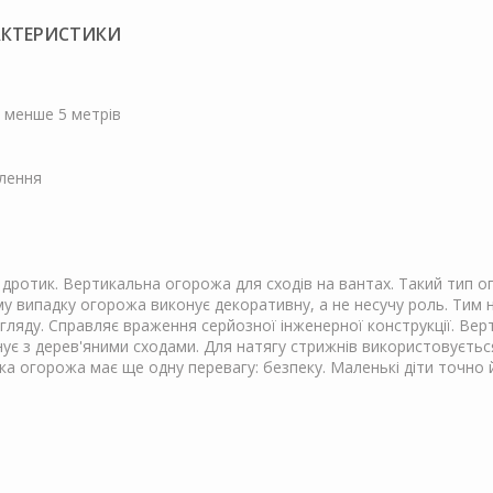
РАКТЕРИСТИКИ
е менше 5 метрів
плення
ротик. Вертикальна огорожа для сходів на вантах. Такий тип огор
му випадку огорожа виконує декоративну, а не несучу роль. Тим 
ляду. Справляє враження серйозної інженерної конструкції. Ве
ує з дерев'яними сходами. Для натягу стрижнів використовується
ка огорожа має ще одну перевагу: безпеку. Маленькі діти точно й