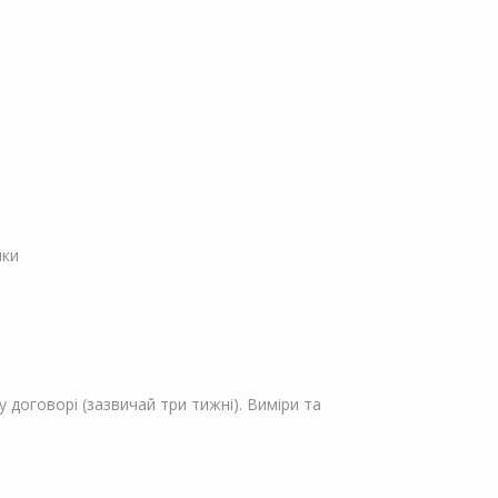
пки
 договорі (зазвичай три тижні). Виміри та