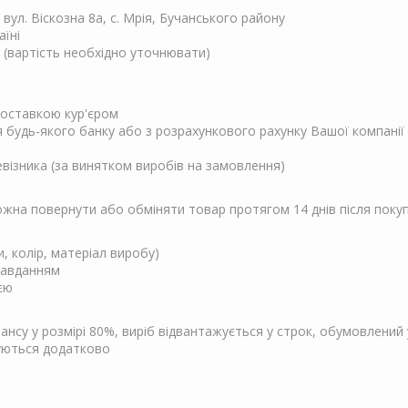
, вул. Віскозна 8а, с. Мрія, Бучанського району
аїні
 (вартість необхідно уточнювати)
 доставкою кур'єром
ня будь-якого банку або з розрахункового рахунку Вашої компанії
евізника (за винятком виробів на замовлення)
Можна повернути або обміняти товар протягом 14 днів після поку
и, колір, матеріал виробу)
завданням
єю
су у розмірі 80%, виріб відвантажується у строк, обумовлений у
чуються додатково