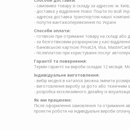
Способи доставки:
- самовивіз товару зі складу за адресою: м. Київ
- доставка у відділення Нової Пошти по всій Укр
- адресна доставка транспортом нашої компанії
- попутні вантажоперевезення по Україні
Способи оплати:
- готівкою при отриманні товару на складі або
- за безготівковим розрахунком у касі відділен
- банківською карткою Privat24, Visa, MasterCard
- післяплатою при користуванні послуг автопер
Гарантії та повернення:
Термін гарантії на вироби складає 12 місяців. 
Індивідуальне виготовлення:
- вибір моделі в каталозі (можна змінити розмір
- виготовлення виробу за фото або технічним 
- розробка ексклюзивного дизайну із візуалізаці
Як ми працюємо:
Після оформлення замовлення та отримання аван
проектні роботи на індивідуальні вироби опла