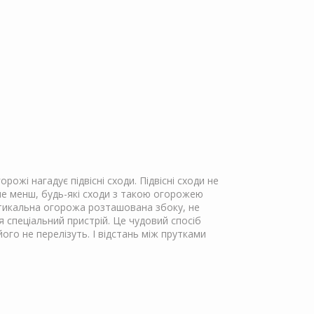
ожі нагадує підвісні сходи. Підвісні сходи не
не менш, будь-які сходи з такою огорожею
ртикальна огорожа розташована збоку, не
 спеціальний пристрій. Це чудовий спосіб
ого не перелізуть. І відстань між прутками