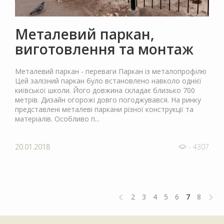
Металевий паркан,
виготовлення та монтаж
Металевий паркан - переваги Паркан із металопрофілю
Цей залізний паркан було встановлено навколо однієї
київської школи. Його довжина складає близько 700
метрів. Дизайн огорожі довго погоджувався. На ринку
представлені металеві паркани різної конструкції та
матеріалів. Особливо п...
20.01.2018
- 4307
2
3
4
5
6
7
8