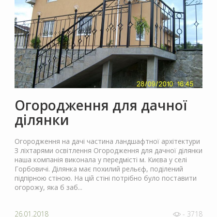
Огородження для дачної
ділянки
Огородження на дачі частина ландшафтної архітектури
З ліхтарями освітлення Огородження для дачної ділянки
наша компанія виконала у передмісті м. Києва у селі
Горбовичі. Ділянка має похилий рельєф, поділений
підпірною стіною. На цій стіні потрібно було поставити
огорожу, яка б заб...
26.01.2018
- 3718