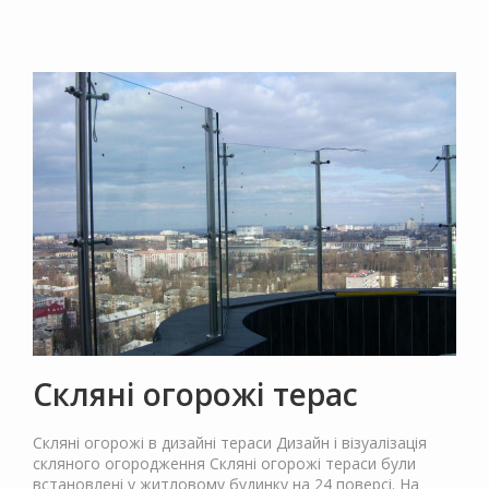
Скляні огорожі терас
Скляні огорожі в дизайні тераси Дизайн і візуалізація
скляного огородження Скляні огорожі тераси були
встановлені у житловому будинку на 24 поверсі. На