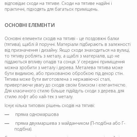
відповідає сходи на тятиве. Сходи на тятиве надійні і
практичні, підходять для багатьох приміщень.
ОСНОВНІ ЕЛЕМЕНТИ
Основні елементи сходів на тятиві - це поздовжні балки
(тятива), щаблі й поручні. Матеріали підбирають в залежності
від призначення і дизайну. Якщо сходи знаходиться на вулиці,
то тятиву роблять з металу, а щаблі з матеріалів, що не
піддаються впливу опадів та сонця. У середині приміщення
можна зробити з металу і дерева. Металева тятива може
бути видимою, або прихованою обробкою під декор стін.
Тятива може бути виготовлена ​​з нержавіючої сталі,
привертаючи увагу до сходів своїм блиском і елегантністю.
Для класичного стилю більше підійдуть сходи з дерева, для
стилю лофт або хай-тек з металу.
Існує кілька типових рішень сходів на тятиві:
пряма одномаршова
пряма двухмаршева з майданчиком (П-подібна або Г-
подібна).