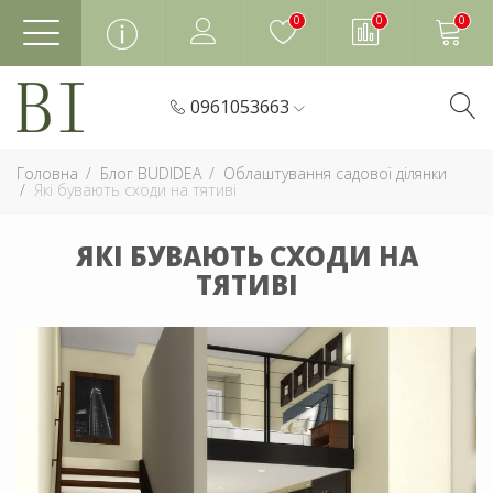
0
0
0
0961053663
Головна
Блог BUDIDEA
Облаштування садової ділянки
Які бувають сходи на тятиві
ЯКІ БУВАЮТЬ СХОДИ НА
ТЯТИВІ