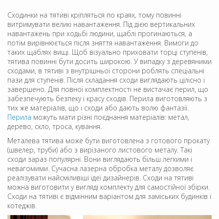
Сходинки на тятиві кріпляться по краях, тому повинні
витримувати великі навантаження. Під дією вертикальних
навантажень при ходьбі людини, щаблі прогинаються, а
потім вирівнюється після зняття навантаження. Вимоги до
таких щаблях вищі. Щоб візуально приховати торці ступенів,
тятива повинні бути досить широкою. У випадку з деревяними
сходами, в тятиві з внутрішньої сторони роблять спеціальні
пази для ступенів. Після складання сходи виглядають цілісно і
завершено. Для повної комплектності не вистачає перил, що
забезпечують безпеку і красу сходів. Перила виготовляють з
тих же матеріалів, що і сходи або дають волю фантазії.
Перила
можуть мати різні поєднання матеріалів: метал,
дерево, скло, троса, кування.
Металева тятива може бути виготовлена ​​з готового прокату
(швелер, труби) або з вирізаного листового металу. Такі
сходи зараз популярні. Вони виглядають більш легкими і
невагомими. Сучасна лазерна обробка металу дозволяє
реалізувати найсміливіші ідеї дизайнерів. Сходи на тятиві
можна виготовити у вигляді комплекту для самостійної збірки.
Сходи на тятиві є відмінним варіантом для заміських будинків і
котеджів.